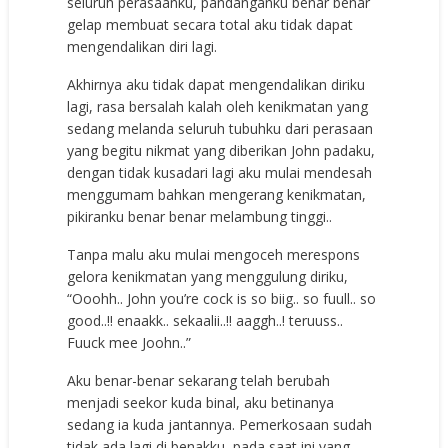
seluruh perasaanku, pandanganku benar benar
gelap membuat secara total aku tidak dapat
mengendalikan diri lagi.
Akhirnya aku tidak dapat mengendalikan diriku
lagi, rasa bersalah kalah oleh kenikmatan yang
sedang melanda seluruh tubuhku dari perasaan
yang begitu nikmat yang diberikan John padaku,
dengan tidak kusadari lagi aku mulai mendesah
menggumam bahkan mengerang kenikmatan,
pikiranku benar benar melambung tinggi..
Tanpa malu aku mulai mengoceh merespons
gelora kenikmatan yang menggulung diriku,
“Ooohh.. John you’re cock is so biig.. so fuull.. so
good..!! enaakk.. sekaalii..!! aaggh..! teruuss..
Fuuck mee Joohn..”
Aku benar-benar sekarang telah berubah
menjadi seekor kuda binal, aku betinanya
sedang ia kuda jantannya. Pemerkosaan sudah
tidak ada lagi di benakku, pada saat ini yang