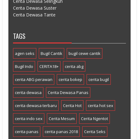
Cerita Dewasa Selingkuh
Cerita Dewasa Suster
Cerita Dewasa Tante
TAGS
agen seks
Bugil Cantik
bugil cewe cantik
Bugil Indo
CERITA18+
cerita abg
cerita ABG perawan
cerita bokep
cerita bugil
cerita dewasa
Cerita Dewasa Panas
cerita dewasa terbaru
Cerita Hot
cerita hot sex
cerita indo sex
Cerita Mesum
Cerita Ngentot
cerita panas
cerita panas 2018
Cerita Seks