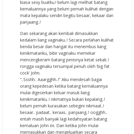
biasa sexy buatku.! belum lagi melihat batang
kemaluannya yang belum pernah kulihat dengan
mata kepalaku sendiri begitu besaar, kekaar dan
panjaang..!
Dan sekarang akan kembali dimasukkan
kedalam liang vaginaku..! Secara perlahan kulihat
benda besar dan hangat itu menembus liang
kenikmatanku, bibir vaginaku memekar
mencengkeram batang penisnya ketat sekali..!
rongga vaginaku tersumpal penuh oleh ‘big fat
cock’ John.
“..Ssshh.. Aaargghh..!” Aku mendesah bagai
orang kepedesan ketika batang kemaluannya
mulai digeserkan keluar masuk liang
kenikmatanku..! nikmatnya bukan kepalang..!
belum pernah kurasakan sebegini nikmaat..!
besaar.. padaat.. keraas.. panjaang..! oogghh..
entah masih banyak lagi kedahsyatan batang
kemaluan John ini. Dan ketika John mulai
memasukkan dan mengeluarkan secara