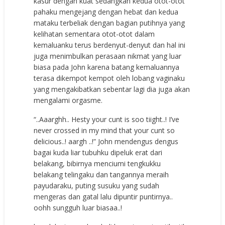
kasur dengan kuat sedangkan kedua otot-otot
pahaku mengejang dengan hebat dan kedua
mataku terbeliak dengan bagian putihnya yang
kelihatan sementara otot-otot dalam
kemaluanku terus berdenyut-denyut dan hal ini
juga menimbulkan perasaan nikmat yang luar
biasa pada John karena batang kemaluannya
terasa dikempot kempot oleh lobang vaginaku
yang mengakibatkan sebentar lagi dia juga akan
mengalami orgasme.
“..Aaarghh.. Hesty your cunt is soo tiight..! I’ve
never crossed in my mind that your cunt so
delicious..! aargh ..!” John mendengus dengus
bagai kuda liar tubuhku dipeluk erat dari
belakang, bibirnya menciumi tengkukku
belakang telingaku dan tangannya meraih
payudaraku, puting susuku yang sudah
mengeras dan gatal lalu dipuntir puntirnya..
oohh sungguh luar biasaa..!