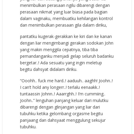
menimbulkan perasaan ngilu dibarengi dengan
perasaan nikmat yang luar biasa pada bagian
dalam vaginaku, membuatku kehilangan kontrol
dan menimbulkan perasaan gila dalam diriku,
pantatku kugerak-gerakkan ke kiri dan ke kanan
dengan liar mengimbangi gerakan sodokan John
yang makin menggila cepatnya, tiba tiba
pemandanganku menjadi gelap seluruh badanku
bergetar..! Ada sesuatu yang ingin meletup
begitu dahsyat didalam diriku.
“Ooohh.. fuck me hard..! aaduuh.. aaghh! Joohn..!
I can’t hold any longerr..! terlalu eenaakk..!
tuntaassin Johnn..! Aaarrghh..! I’m cummiing..
Joohn..” lenguhan panjang keluar dari mulutku
dibarengi dengan glinjangan yang liar dari
tubuhku ketika gelombang orgasme begitu
panjaang dan dahsyaat menggulung sekujur
tubuhku.