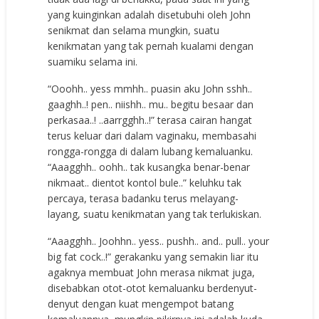
yang kuinginkan adalah disetubuhi oleh John
senikmat dan selama mungkin, suatu
kenikmatan yang tak pernah kualami dengan
suamiku selama ini.
“Ooohh.. yess mmhh.. puasin aku John sshh..
gaaghh..! pen.. niishh.. mu.. begitu besaar dan
perkasaa..! ..aarrgghh..!” terasa cairan hangat
terus keluar dari dalam vaginaku, membasahi
rongga-rongga di dalam lubang kemaluanku.
“Aaagghh.. oohh.. tak kusangka benar-benar
nikmaat.. dientot kontol bule..” keluhku tak
percaya, terasa badanku terus melayang-
layang, suatu kenikmatan yang tak terlukiskan.
“Aaagghh.. Joohhn.. yess.. pushh.. and.. pull.. your
big fat cock..!” gerakanku yang semakin liar itu
agaknya membuat John merasa nikmat juga,
disebabkan otot-otot kemaluanku berdenyut-
denyut dengan kuat mengempot batang