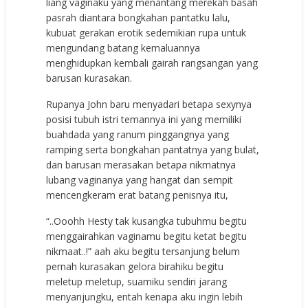
liang vaginaku yang menantang merekah basah
pasrah diantara bongkahan pantatku lalu,
kubuat gerakan erotik sedemikian rupa untuk
mengundang batang kemaluannya
menghidupkan kembali gairah rangsangan yang
barusan kurasakan.
Rupanya John baru menyadari betapa sexynya
posisi tubuh istri temannya ini yang memiliki
buahdada yang ranum pinggangnya yang
ramping serta bongkahan pantatnya yang bulat,
dan barusan merasakan betapa nikmatnya
lubang vaginanya yang hangat dan sempit
mencengkeram erat batang penisnya itu,
“..Ooohh Hesty tak kusangka tubuhmu begitu
menggairahkan vaginamu begitu ketat begitu
nikmaat..!” aah aku begitu tersanjung belum
pernah kurasakan gelora birahiku begitu
meletup meletup, suamiku sendiri jarang
menyanjungku, entah kenapa aku ingin lebih