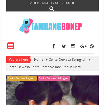
Skip
SATURDAY, AUGUST 8, 2026
7:19:33 PM
to
content
You are here
Home
Cerita Dewasa Selingkuh
Cerita Dewasa Cerita Pemerkosaan Penuh Nafsu
Cerita Dewasa Ngentot
Cerita Dewasa Selingkuh