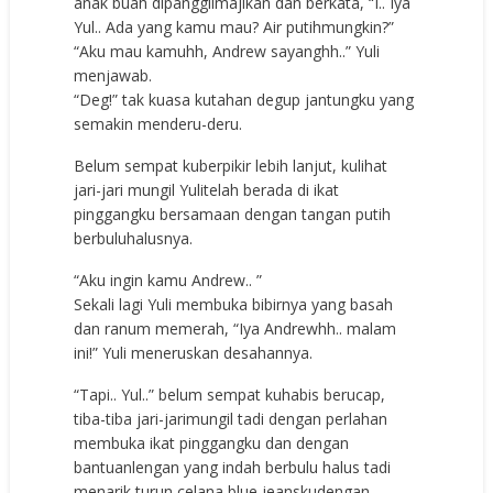
anak buah dipanggilmajikan dan berkata, “I.. Iya
Yul.. Ada yang kamu mau? Air putihmungkin?”
“Aku mau kamuhh, Andrew sayanghh..” Yuli
menjawab.
“Deg!” tak kuasa kutahan degup jantungku yang
semakin menderu-deru.
Belum sempat kuberpikir lebih lanjut, kulihat
jari-jari mungil Yulitelah berada di ikat
pinggangku bersamaan dengan tangan putih
berbuluhalusnya.
“Aku ingin kamu Andrew.. ”
Sekali lagi Yuli membuka bibirnya yang basah
dan ranum memerah, “Iya Andrewhh.. malam
ini!” Yuli meneruskan desahannya.
“Tapi.. Yul..” belum sempat kuhabis berucap,
tiba-tiba jari-jarimungil tadi dengan perlahan
membuka ikat pinggangku dan dengan
bantuanlengan yang indah berbulu halus tadi
menarik turun celana blue jeanskudengan