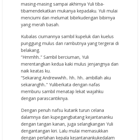
masing-masing sampai akhirnya Yuli tiba-
tibamendekatkan mukanya kepadaku. Yuli mulai
menciumi dan melumat bibirkudengan bibirnya
yang merah basah.
Kubalas ciumannya sambil kupeluk dan kuelus
punggung mulus dan rambutnya yang tergerai di
belakang.
“Hmmhh..” Sambil berciuman, Yuli
merentangkan kedua kaki mulus jenjangnya dan
naik keatas ku.
“Sekarang Andrewwhh.. hh.. hh.. ambillah aku
sekaranghh..” Yuliberkata dengan nafas
memburu sambil menatap lekat wajahku
dengan parascantiknya.
Dengan penuh nafsu kutarik turun celana
dalamnya dan kupegangbatang kejantananku
dengan tangan kanan, juga selangkangan Yuli
dengantangan kiri. Lalu mulai memasukkan
dengan perlahan kepala kejantanankukedalam