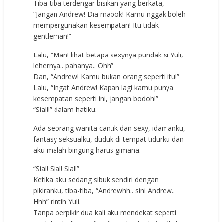
Tiba-tiba terdengar bisikan yang berkata,
“Jangan Andrew! Dia mabok! Kamu nggak boleh
mempergunakan kesempatan! Itu tidak
gentleman!”
Lalu, “Man! lihat betapa sexynya pundak si Yuli,
lehernya.. pahanya.. Ohh”
Dan, “Andrew! Kamu bukan orang seperti itu!”
Lalu, “Ingat Andrew! Kapan lagi kamu punya
kesempatan seperti ini, jangan bodoh!”
“Sial!!” dalam hatiku.
Ada seorang wanita cantik dan sexy, idamanku,
fantasy seksualku, duduk di tempat tidurku dan
aku malah bingung harus gimana.
“Sial! Sial! Sial!”
Ketika aku sedang sibuk sendiri dengan
pikiranku, tiba-tiba, “Andrewhh.. sini Andrew..
Hhh” rintih Yuli.
Tanpa berpikir dua kali aku mendekat seperti