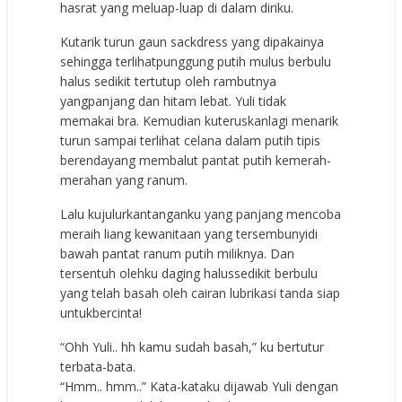
hasrat yang meluap-luap di dalam diriku.
Kutarik turun gaun sackdress yang dipakainya
sehingga terlihatpunggung putih mulus berbulu
halus sedikit tertutup oleh rambutnya
yangpanjang dan hitam lebat. Yuli tidak
memakai bra. Kemudian kuteruskanlagi menarik
turun sampai terlihat celana dalam putih tipis
berendayang membalut pantat putih kemerah-
merahan yang ranum.
Lalu kujulurkantanganku yang panjang mencoba
meraih liang kewanitaan yang tersembunyidi
bawah pantat ranum putih miliknya. Dan
tersentuh olehku daging halussedikit berbulu
yang telah basah oleh cairan lubrikasi tanda siap
untukbercinta!
“Ohh Yuli.. hh kamu sudah basah,” ku bertutur
terbata-bata.
“Hmm.. hmm..” Kata-kataku dijawab Yuli dengan