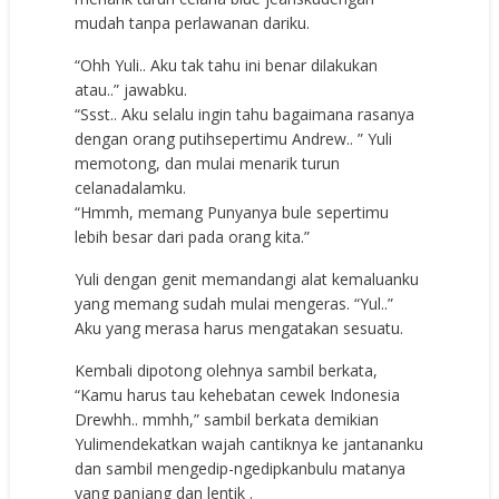
mudah tanpa perlawanan dariku.
“Ohh Yuli.. Aku tak tahu ini benar dilakukan
atau..” jawabku.
“Ssst.. Aku selalu ingin tahu bagaimana rasanya
dengan orang putihsepertimu Andrew.. ” Yuli
memotong, dan mulai menarik turun
celanadalamku.
“Hmmh, memang Punyanya bule sepertimu
lebih besar dari pada orang kita.”
Yuli dengan genit memandangi alat kemaluanku
yang memang sudah mulai mengeras. “Yul..”
Aku yang merasa harus mengatakan sesuatu.
Kembali dipotong olehnya sambil berkata,
“Kamu harus tau kehebatan cewek Indonesia
Drewhh.. mmhh,” sambil berkata demikian
Yulimendekatkan wajah cantiknya ke jantananku
dan sambil mengedip-ngedipkanbulu matanya
yang panjang dan lentik .