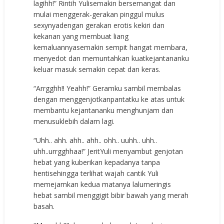
lagihh!” Rintih Yulisemakin bersemangat dan
mulai menggerak-gerakan pinggul mulus
sexynyadengan gerakan erotis kekiri dan
kekanan yang membuat liang
kemaluannyasemakin sempit hangat membara,
menyedot dan memuntahkan kuatkejantananku
keluar masuk semakin cepat dan keras.
“Arrgghh!! Yeahh!” Geramku sambil membalas
dengan menggenjotkanpantatku ke atas untuk
membantu kejantananku menghunjam dan
menusuklebih dalam lagi.
“Uhh.. ahh. ahh.. ahh.. ohh.. uuhh.. uhh..
uhh..urrgghhaa!” JeritYuli menyambut genjotan
hebat yang kuberikan kepadanya tanpa
hentisehingga terlihat wajah cantik Yuli
memejamkan kedua matanya lalumeringis
hebat sambil menggigit bibir bawah yang merah
basah.