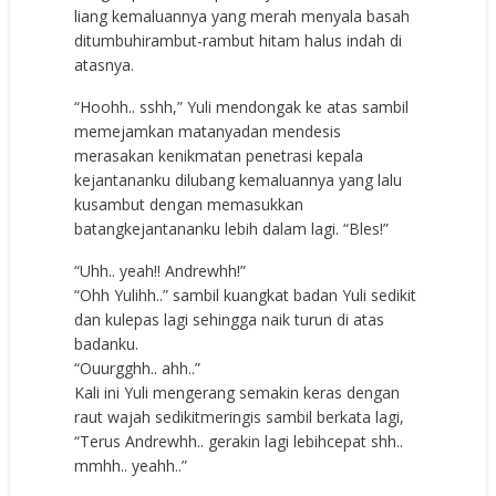
liang kemaluannya yang merah menyala basah
ditumbuhirambut-rambut hitam halus indah di
atasnya.
“Hoohh.. sshh,” Yuli mendongak ke atas sambil
memejamkan matanyadan mendesis
merasakan kenikmatan penetrasi kepala
kejantananku dilubang kemaluannya yang lalu
kusambut dengan memasukkan
batangkejantananku lebih dalam lagi. “Bles!”
“Uhh.. yeah!! Andrewhh!”
“Ohh Yulihh..” sambil kuangkat badan Yuli sedikit
dan kulepas lagi sehingga naik turun di atas
badanku.
“Ouurgghh.. ahh..”
Kali ini Yuli mengerang semakin keras dengan
raut wajah sedikitmeringis sambil berkata lagi,
“Terus Andrewhh.. gerakin lagi lebihcepat shh..
mmhh.. yeahh..”