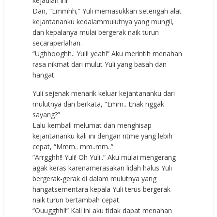
kejadian ini!
Dan, “Emmhh,” Yuli memasukkan setengah alat
kejantananku kedalammulutnya yang mungil,
dan kepalanya mulai bergerak naik turun
secaraperlahan.
“Ughhooghh.. Yuli! yeah!” Aku merintih menahan
rasa nikmat dari mulut Yuli yang basah dan
hangat.
Yuli sejenak menarik keluar kejantananku dari
mulutnya dan berkata, “Emm.. Enak nggak
sayang?”
Lalu kembali melumat dan menghisap
kejantananku kali ini dengan ritme yang lebih
cepat, “Mmm.. mm..mm..”
“Arrgghh!! Yuli! Oh Yuli..” Aku mulai mengerang
agak keras karenamerasakan lidah halus Yuli
bergerak-gerak di dalam mulutnya yang
hangatsementara kepala Yuli terus bergerak
naik turun bertambah cepat.
“Ouugghh!!” Kali ini aku tidak dapat menahan