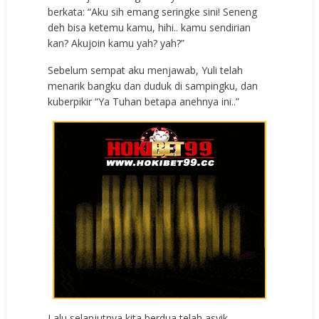
berkata: “Aku sih emang seringke sini! Seneng
deh bisa ketemu kamu, hihi.. kamu sendirian
kan? Akujoin kamu yah? yah?”
Sebelum sempat aku menjawab, Yuli telah
menarik bangku dan duduk di sampingku, dan
kuberpikir “Ya Tuhan betapa anehnya ini..”
Lalu selanjutnya kita berdua telah asyik