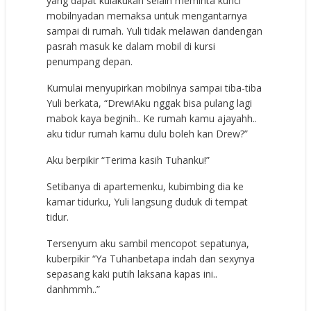
yang dapat kulakukan selain meminta kunci
mobilnyadan memaksa untuk mengantarnya
sampai di rumah. Yuli tidak melawan dandengan
pasrah masuk ke dalam mobil di kursi
penumpang depan.
Kumulai menyupirkan mobilnya sampai tiba-tiba
Yuli berkata, “Drew!Aku nggak bisa pulang lagi
mabok kaya beginih.. Ke rumah kamu ajayahh..
aku tidur rumah kamu dulu boleh kan Drew?”
Aku berpikir “Terima kasih Tuhanku!”
Setibanya di apartemenku, kubimbing dia ke
kamar tidurku, Yuli langsung duduk di tempat
tidur.
Tersenyum aku sambil mencopot sepatunya,
kuberpikir “Ya Tuhanbetapa indah dan sexynya
sepasang kaki putih laksana kapas ini..
danhmmh..”