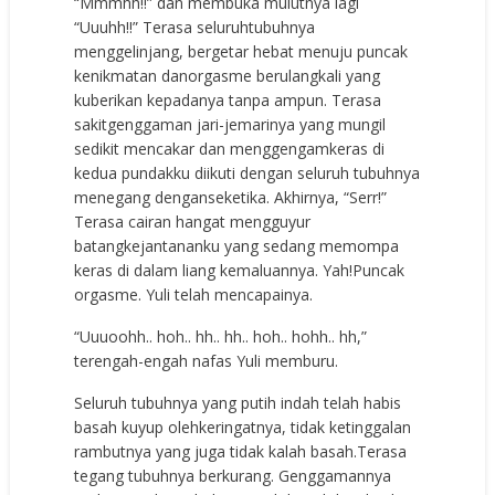
“Mmmhh!!” dan membuka mulutnya lagi
“Uuuhh!!” Terasa seluruhtubuhnya
menggelinjang, bergetar hebat menuju puncak
kenikmatan danorgasme berulangkali yang
kuberikan kepadanya tanpa ampun. Terasa
sakitgenggaman jari-jemarinya yang mungil
sedikit mencakar dan menggengamkeras di
kedua pundakku diikuti dengan seluruh tubuhnya
menegang denganseketika. Akhirnya, “Serr!”
Terasa cairan hangat mengguyur
batangkejantananku yang sedang memompa
keras di dalam liang kemaluannya. Yah!Puncak
orgasme. Yuli telah mencapainya.
“Uuuoohh.. hoh.. hh.. hh.. hoh.. hohh.. hh,”
terengah-engah nafas Yuli memburu.
Seluruh tubuhnya yang putih indah telah habis
basah kuyup olehkeringatnya, tidak ketinggalan
rambutnya yang juga tidak kalah basah.Terasa
tegang tubuhnya berkurang. Genggamannya