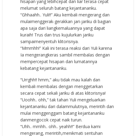
hisapan yang lebihcepat dan liar terasa cepat
melumat seluruh batang kejantananku.
“Ghhaahh.. Yuli!!” Aku kembali mengerang dan
mulaimenggerak-gerakkan jari-jariku di bagian
apa saja dari liangkemaluannya yang dapat
kuraih! Trus dan trus kujulurkan jariku
sampaimenyentuh klitorisnya.
“Mmmhh!” Kali ini terasa reaksi dari Yuli karena
Ia mengerangkeras sambil membalas dengan
mempercepat hisapan dan lumatannya
kebatang kejantananku.
“Urrghh!! hmm,” aku tidak mau kalah dan
kembali membalas dengan menggetarkan
secara cepat sekali jariku di atas klitorisnya!
“Uoohh.. ohh,” tak tahan Yuli mengeluarkan
kejantananku dari dalammulutnya, merintih dan
mulai menggenggam batang kejantananku
danmengocok cepat naik turun.
“Uhh.. mmhh.. ohh.. yeahh!!” Berdua kami
mengerang, merintih,menikmati sentuhan