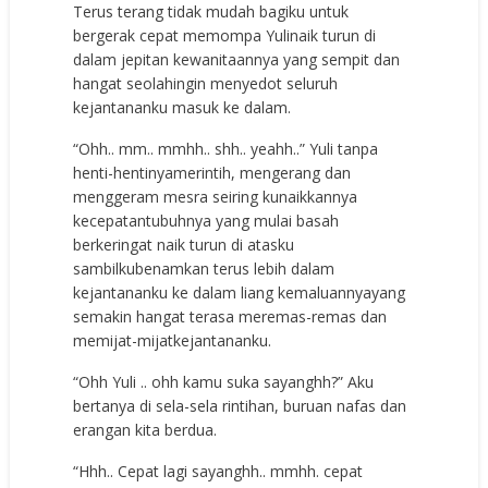
Terus terang tidak mudah bagiku untuk
bergerak cepat memompa Yulinaik turun di
dalam jepitan kewanitaannya yang sempit dan
hangat seolahingin menyedot seluruh
kejantananku masuk ke dalam.
“Ohh.. mm.. mmhh.. shh.. yeahh..” Yuli tanpa
henti-hentinyamerintih, mengerang dan
menggeram mesra seiring kunaikkannya
kecepatantubuhnya yang mulai basah
berkeringat naik turun di atasku
sambilkubenamkan terus lebih dalam
kejantananku ke dalam liang kemaluannyayang
semakin hangat terasa meremas-remas dan
memijat-mijatkejantananku.
“Ohh Yuli .. ohh kamu suka sayanghh?” Aku
bertanya di sela-sela rintihan, buruan nafas dan
erangan kita berdua.
“Hhh.. Cepat lagi sayanghh.. mmhh. cepat