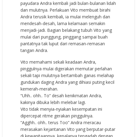
payudara Andra kembali jadi bulan-bulanan lidah
dan mulutnya. Perlakuan Vito membuat birahi
Andra terusik kembali, ia mulai melenguh dan
mendesah-desah, lama kelamaan semakin
menjadi-jadi. Bagian belakang tubuh Vito yang
mulai dari punggung, pinggang sampai buah
pantatnya tak luput dari remasan-remasan
tangan Andra.
Vito memahami sekali keadaan Andra,
pinggulnya mulai digerakan memutar perlahan
sekali tapi mulutnya bertambah ganas melahap
gundukan daging Andra yang dihiasi puting kecil
kemerah-merahan.
“Uhh.. ohh.. To” desah kenikmatan Andra,
kakinya dibuka lebih melebar lagi.
Vito tidak menyia-nyiakan kesempatan ini
dipercepat ritme gerakan pinggulnya.
“Agghh.. ohh.. terus Too” Andra meracau
merasakan kejantanan Vito yang berputar-putar
di kewanitaannya, kepalanya tengadah dengan