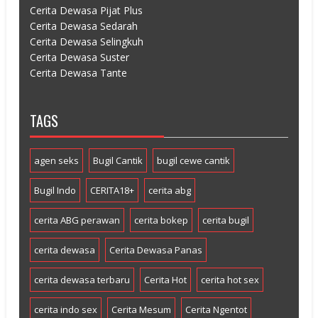
Cerita Dewasa Pijat Plus
Cerita Dewasa Sedarah
Cerita Dewasa Selingkuh
Cerita Dewasa Suster
Cerita Dewasa Tante
TAGS
agen seks
Bugil Cantik
bugil cewe cantik
Bugil Indo
CERITA18+
cerita abg
cerita ABG perawan
cerita bokep
cerita bugil
cerita dewasa
Cerita Dewasa Panas
cerita dewasa terbaru
Cerita Hot
cerita hot sex
cerita indo sex
Cerita Mesum
Cerita Ngentot