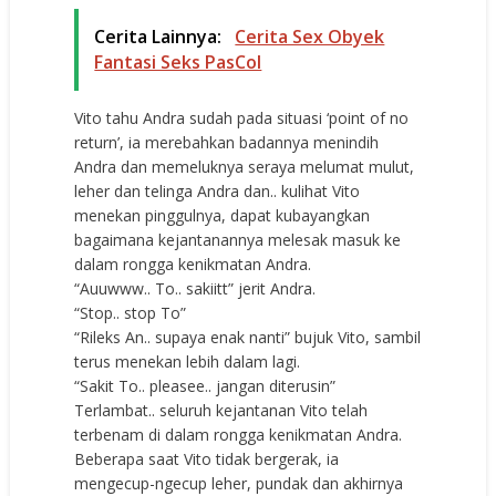
Cerita Lainnya:
Cerita Sex Obyek
Fantasi Seks PasCol
Vito tahu Andra sudah pada situasi ‘point of no
return’, ia merebahkan badannya menindih
Andra dan memeluknya seraya melumat mulut,
leher dan telinga Andra dan.. kulihat Vito
menekan pinggulnya, dapat kubayangkan
bagaimana kejantanannya melesak masuk ke
dalam rongga kenikmatan Andra.
“Auuwww.. To.. sakiitt” jerit Andra.
“Stop.. stop To”
“Rileks An.. supaya enak nanti” bujuk Vito, sambil
terus menekan lebih dalam lagi.
“Sakit To.. pleasee.. jangan diterusin”
Terlambat.. seluruh kejantanan Vito telah
terbenam di dalam rongga kenikmatan Andra.
Beberapa saat Vito tidak bergerak, ia
mengecup-ngecup leher, pundak dan akhirnya