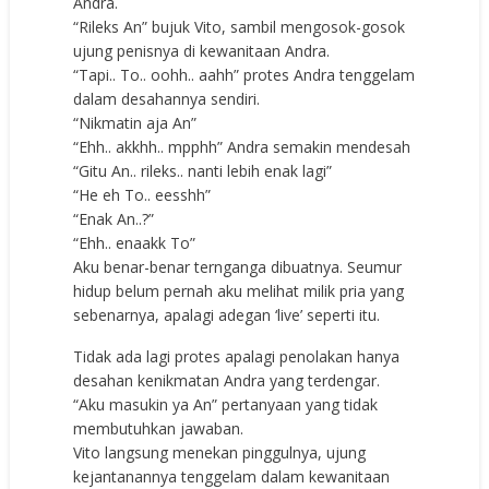
Andra.
“Rileks An” bujuk Vito, sambil mengosok-gosok
ujung penisnya di kewanitaan Andra.
“Tapi.. To.. oohh.. aahh” protes Andra tenggelam
dalam desahannya sendiri.
“Nikmatin aja An”
“Ehh.. akkhh.. mpphh” Andra semakin mendesah
“Gitu An.. rileks.. nanti lebih enak lagi”
“He eh To.. eesshh”
“Enak An..?”
“Ehh.. enaakk To”
Aku benar-benar ternganga dibuatnya. Seumur
hidup belum pernah aku melihat milik pria yang
sebenarnya, apalagi adegan ‘live’ seperti itu.
Tidak ada lagi protes apalagi penolakan hanya
desahan kenikmatan Andra yang terdengar.
“Aku masukin ya An” pertanyaan yang tidak
membutuhkan jawaban.
Vito langsung menekan pinggulnya, ujung
kejantanannya tenggelam dalam kewanitaan