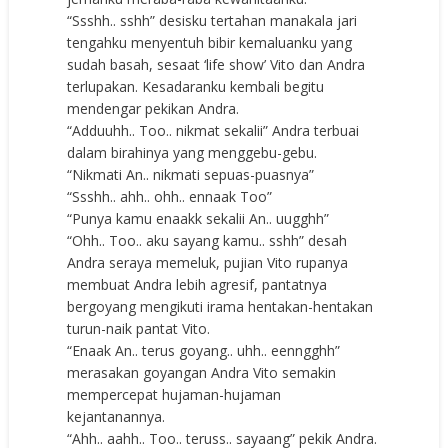
“Ssshh.. sshh” desisku tertahan manakala jari
tengahku menyentuh bibir kemaluanku yang
sudah basah, sesaat ‘life show’ Vito dan Andra
terlupakan. Kesadaranku kembali begitu
mendengar pekikan Andra.
“Adduuhh.. Too.. nikmat sekalii” Andra terbuai
dalam birahinya yang menggebu-gebu.
“Nikmati An.. nikmati sepuas-puasnya”
“Ssshh.. ahh.. ohh.. ennaak Too”
“Punya kamu enaakk sekalii An.. uugghh”
“Ohh.. Too.. aku sayang kamu.. sshh” desah
Andra seraya memeluk, pujian Vito rupanya
membuat Andra lebih agresif, pantatnya
bergoyang mengikuti irama hentakan-hentakan
turun-naik pantat Vito.
“Enaak An.. terus goyang.. uhh.. eenngghh”
merasakan goyangan Andra Vito semakin
mempercepat hujaman-hujaman
kejantanannya.
“Ahh.. aahh.. Too.. teruss.. sayaang” pekik Andra.