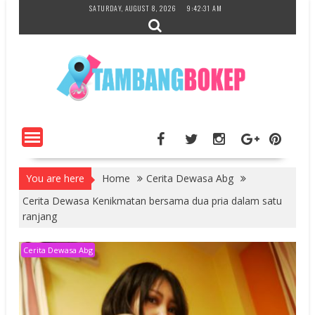
Skip
SATURDAY, AUGUST 8, 2026
9:42:32 AM
to
content
You are here
Home
Cerita Dewasa Abg
Cerita Dewasa Kenikmatan bersama dua pria dalam satu
ranjang
Cerita Dewasa Abg