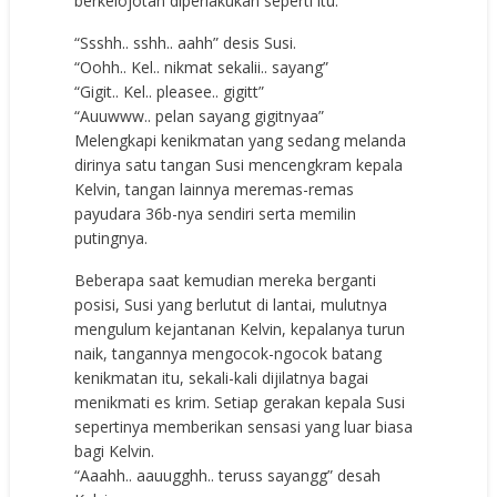
berkelojotan diperlakukan seperti itu.
“Ssshh.. sshh.. aahh” desis Susi.
“Oohh.. Kel.. nikmat sekalii.. sayang”
“Gigit.. Kel.. pleasee.. gigitt”
“Auuwww.. pelan sayang gigitnyaa”
Melengkapi kenikmatan yang sedang melanda
dirinya satu tangan Susi mencengkram kepala
Kelvin, tangan lainnya meremas-remas
payudara 36b-nya sendiri serta memilin
putingnya.
Beberapa saat kemudian mereka berganti
posisi, Susi yang berlutut di lantai, mulutnya
mengulum kejantanan Kelvin, kepalanya turun
naik, tangannya mengocok-ngocok batang
kenikmatan itu, sekali-kali dijilatnya bagai
menikmati es krim. Setiap gerakan kepala Susi
sepertinya memberikan sensasi yang luar biasa
bagi Kelvin.
“Aaahh.. aauugghh.. teruss sayangg” desah