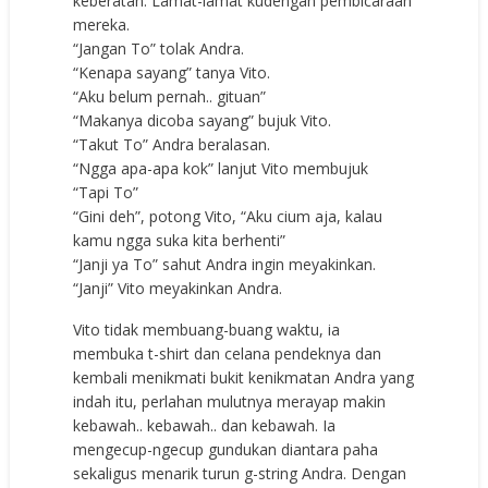
keberatan. Lamat-lamat kudengan pembicaraan
mereka.
“Jangan To” tolak Andra.
“Kenapa sayang” tanya Vito.
“Aku belum pernah.. gituan”
“Makanya dicoba sayang” bujuk Vito.
“Takut To” Andra beralasan.
“Ngga apa-apa kok” lanjut Vito membujuk
“Tapi To”
“Gini deh”, potong Vito, “Aku cium aja, kalau
kamu ngga suka kita berhenti”
“Janji ya To” sahut Andra ingin meyakinkan.
“Janji” Vito meyakinkan Andra.
Vito tidak membuang-buang waktu, ia
membuka t-shirt dan celana pendeknya dan
kembali menikmati bukit kenikmatan Andra yang
indah itu, perlahan mulutnya merayap makin
kebawah.. kebawah.. dan kebawah. Ia
mengecup-ngecup gundukan diantara paha
sekaligus menarik turun g-string Andra. Dengan