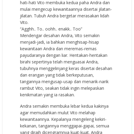
hati-hati Vito membuka kedua paha Andra dan
mulai mengecup kewanitaannya disertai jilatan-
jilatan. Tubuh Andra bergetar merasakan lidah
Vito.
“Agghh.. To.. oohh.. enakk.. Too”
Mendengar desahan Andra, Vito semakin
menjadi-jadi, ia bahkan menghisap-hisap
kewanitaan Andra dan meremas-remas
payudaranya dengan liar. Hentakan-hentakan
birahi sepertinya telah menguasai Andra,
tubuhnya menggelinjang keras disertai desahan
dan erangan yang tidak berkeputusan,
tangannya mengusap-usap dan menarik-narik
rambut Vito, seakan tidak ingin melepaskan
kenikmatan yang ia rasakan.
Andra semakin membuka lebar kedua kakinya
agar memudahkan mulut Vito melahap
kewanitaannya. Kepalanya mengeleng kekiri-
kekanan, tangannya menggapai-gapai, semua
yang diraih dicengramnya kuat-kuat. Andra