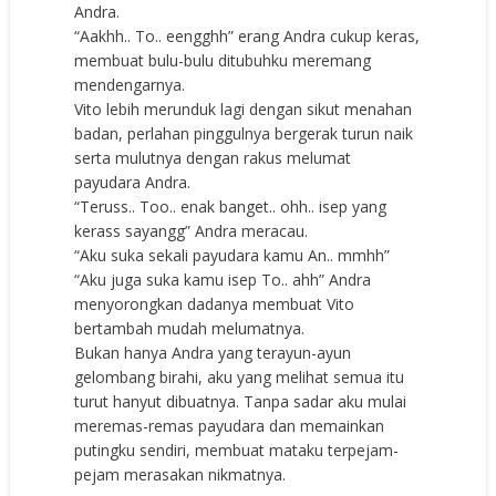
Andra.
“Aakhh.. To.. eengghh” erang Andra cukup keras,
membuat bulu-bulu ditubuhku meremang
mendengarnya.
Vito lebih merunduk lagi dengan sikut menahan
badan, perlahan pinggulnya bergerak turun naik
serta mulutnya dengan rakus melumat
payudara Andra.
“Teruss.. Too.. enak banget.. ohh.. isep yang
kerass sayangg” Andra meracau.
“Aku suka sekali payudara kamu An.. mmhh”
“Aku juga suka kamu isep To.. ahh” Andra
menyorongkan dadanya membuat Vito
bertambah mudah melumatnya.
Bukan hanya Andra yang terayun-ayun
gelombang birahi, aku yang melihat semua itu
turut hanyut dibuatnya. Tanpa sadar aku mulai
meremas-remas payudara dan memainkan
putingku sendiri, membuat mataku terpejam-
pejam merasakan nikmatnya.