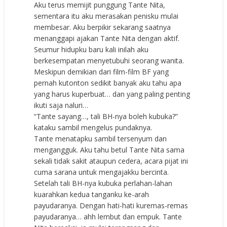
Aku terus memijit punggung Tante Nita,
sementara itu aku merasakan penisku mulai
membesar. Aku berpikir sekarang saatnya
menanggapi ajakan Tante Nita dengan aktif.
Seumur hidupku baru kali inilah aku
berkesempatan menyetubuhi seorang wanita.
Meskipun demikian dari film-film BF yang
pernah kutonton sedikit banyak aku tahu apa
yang harus kuperbuat… dan yang paling penting
ikuti saja naluri…
“Tante sayang…, tali BH-nya boleh kubuka?”
kataku sambil mengelus pundaknya.
Tante menatapku sambil tersenyum dan
mengangguk. Aku tahu betul Tante Nita sama
sekali tidak sakit ataupun cedera, acara pijat ini
cuma sarana untuk mengajakku bercinta.
Setelah tali BH-nya kubuka perlahan-lahan
kuarahkan kedua tanganku ke-arah
payudaranya. Dengan hati-hati kuremas-remas
payudaranya… ahh lembut dan empuk. Tante