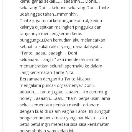
kamu ganas sekali……. aaaahhh…. Doniii….
sekarang Don…. keluarin sekarang Don… tante
udah nggak tahan…mmmhhh”.
Tante juga mulai kehilangan kontrol, kedua
kakinya dijepitkan melingkari pinggulku dan
tangannya mencengkeram keras
punggungku.Dan kemudian aku melancarkan
sebuah tusukan akhir yang maha dahsyat…
“Tante…aaaa…aaaagh…. Doni
keluaaaar…..aagh..” aku mendesah sambil
memuncratkan seluruh spermaku ke dalam
liang kenikmatan Tante Nita.
Bersamaan dengan itu Tante Nitapun
mengalami puncak orgasmenya,”Doniii….
aduuuh……tante jugaa….aaaah… I’m cumming
honey… aaaahh…..aah….”Kami berpelukan lama
sekali sementara penisku masih tertanam
dengan kuat di dalam vagina Tante. Ini sungguh
pengalaman pertamaku yang luar biasa…. aku
betul-betul ingin meresapi sisa-sisa kenikmatan
persetubuhan yang indah ini.