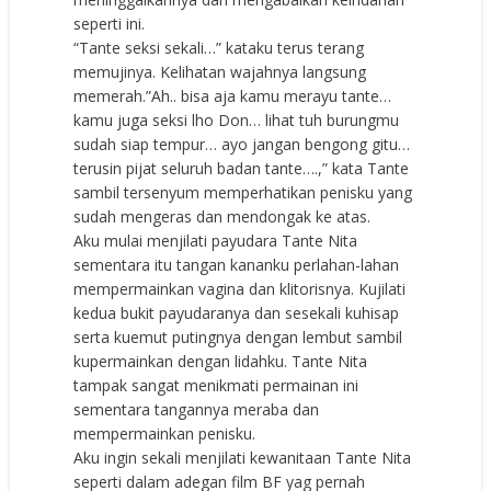
seperti ini.
“Tante seksi sekali…” kataku terus terang
memujinya. Kelihatan wajahnya langsung
memerah.”Ah.. bisa aja kamu merayu tante…
kamu juga seksi lho Don… lihat tuh burungmu
sudah siap tempur… ayo jangan bengong gitu…
terusin pijat seluruh badan tante….,” kata Tante
sambil tersenyum memperhatikan penisku yang
sudah mengeras dan mendongak ke atas.
Aku mulai menjilati payudara Tante Nita
sementara itu tangan kananku perlahan-lahan
mempermainkan vagina dan klitorisnya. Kujilati
kedua bukit payudaranya dan sesekali kuhisap
serta kuemut putingnya dengan lembut sambil
kupermainkan dengan lidahku. Tante Nita
tampak sangat menikmati permainan ini
sementara tangannya meraba dan
mempermainkan penisku.
Aku ingin sekali menjilati kewanitaan Tante Nita
seperti dalam adegan film BF yag pernah