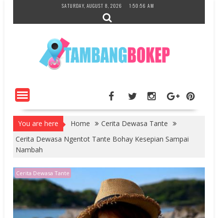
Skip
SATURDAY, AUGUST 8, 2026
1:50:57 AM
to
content
You are here
Home
Cerita Dewasa Tante
Cerita Dewasa Ngentot Tante Bohay Kesepian Sampai
Nambah
Cerita Dewasa Tante