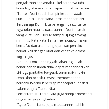
pengalaman pertamaku… kelihatannya tidak
lama lagi aku akan mencapai puncak orgasme.
“Tante…Doni sudah hampir keluar…. aaah…
uuh…” kataku berusaha keras menahan diri.”
Terusin aja Don… kita barengan yaa…. tante
juga udah mau keluar… aahh… Doni… tusuk
yang kuat Don… tusuk sampai ujung sayang…
mmhh….”Kata-kata Tante membuatku makin
bernafsu dan aku menghujamkan penisku
berkali-kali dengan kuat dan cepat ke dalam
vaginanya.
“Aduuh…Doni udah nggak tahan lagi…” aku
benar-benar sudah tidak dapat mengendalikan
diri lagi, pantatku bergerak turun naik makin
cepat dan penisku terasa membesar dan
berdenyut-denyut bersiap mencapai puncak di
dalam vagina Tante Nita.
Sementara itu Tante Nita juga hampir mencapai
orgasmenya yang kedua.
“Ayoo Don… tante juga mau…ahhhh…ahhh