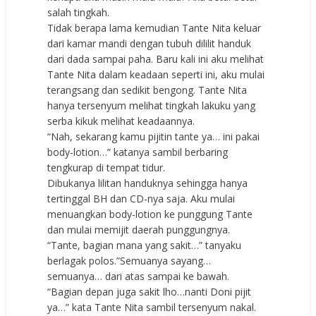
salah tingkah.
Tidak berapa lama kemudian Tante Nita keluar
dari kamar mandi dengan tubuh dililit handuk
dari dada sampai paha. Baru kali ini aku melihat
Tante Nita dalam keadaan seperti ini, aku mulai
terangsang dan sedikit bengong. Tante Nita
hanya tersenyum melihat tingkah lakuku yang
serba kikuk melihat keadaannya.
“Nah, sekarang kamu pijitin tante ya… ini pakai
body-lotion…” katanya sambil berbaring
tengkurap di tempat tidur.
Dibukanya lilitan handuknya sehingga hanya
tertinggal BH dan CD-nya saja. Aku mulai
menuangkan body-lotion ke punggung Tante
dan mulai memijit daerah punggungnya.
“Tante, bagian mana yang sakit…” tanyaku
berlagak polos.”Semuanya sayang…
semuanya… dari atas sampai ke bawah.
“Bagian depan juga sakit lho…nanti Doni pijit
ya…” kata Tante Nita sambil tersenyum nakal.