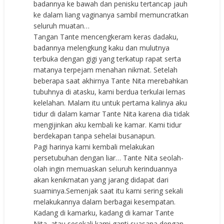
badannya ke bawah dan penisku tertancap jauh
ke dalam liang vaginanya sambil memuncratkan
seluruh muatan…
Tangan Tante mencengkeram keras dadaku,
badannya melengkung kaku dan mulutnya
terbuka dengan gigi yang terkatup rapat serta
matanya terpejam menahan nikmat. Setelah
beberapa saat akhirnya Tante Nita merebahkan
tubuhnya di atasku, kami berdua terkulai lemas
kelelahan. Malam itu untuk pertama kalinya aku
tidur di dalam kamar Tante Nita karena dia tidak
mengijinkan aku kembali ke kamar. Kami tidur
berdekapan tanpa sehelai busanapun.
Pagi harinya kami kembali melakukan
persetubuhan dengan liar… Tante Nita seolah-
olah ingin memuaskan seluruh kerinduannya
akan kenikmatan yang jarang didapat dari
suaminya.Semenjak saat itu kami sering sekali
melakukannya dalam berbagai kesempatan.
Kadang di kamarku, kadang di kamar Tante
Nita, atau sesekali kami ganti suasana dengan