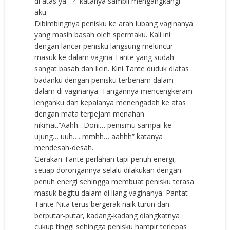
di atas ya…?” katanya sambil mengangkangi
aku.
Dibimbingnya penisku ke arah lubang vaginanya
yang masih basah oleh spermaku. Kali ini
dengan lancar penisku langsung meluncur
masuk ke dalam vagina Tante yang sudah
sangat basah dan licin. Kini Tante duduk diatas
badanku dengan penisku terbenam dalam-
dalam di vaginanya. Tangannya mencengkeram
lenganku dan kepalanya menengadah ke atas
dengan mata terpejam menahan
nikmat.”Aahh…Doni… penismu sampai ke
ujung… uuh…. mmhh… aahhh” katanya
mendesah-desah.
Gerakan Tante perlahan tapi penuh energi,
setiap dorongannya selalu dilakukan dengan
penuh energi sehingga membuat penisku terasa
masuk begitu dalam di liang vaginanya. Pantat
Tante Nita terus bergerak naik turun dan
berputar-putar, kadang-kadang diangkatnya
cukup tinggi sehingga penisku hampir terlepas