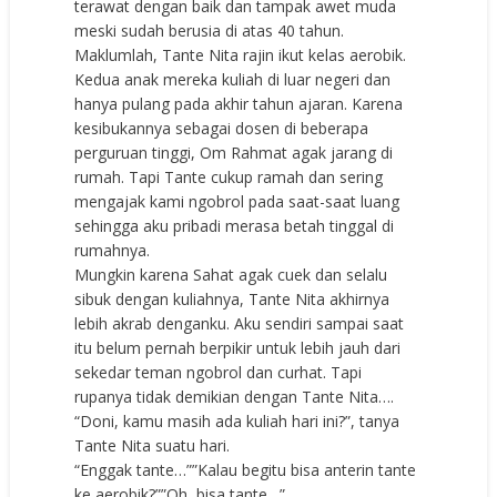
terawat dengan baik dan tampak awet muda
meski sudah berusia di atas 40 tahun.
Maklumlah, Tante Nita rajin ikut kelas aerobik.
Kedua anak mereka kuliah di luar negeri dan
hanya pulang pada akhir tahun ajaran. Karena
kesibukannya sebagai dosen di beberapa
perguruan tinggi, Om Rahmat agak jarang di
rumah. Tapi Tante cukup ramah dan sering
mengajak kami ngobrol pada saat-saat luang
sehingga aku pribadi merasa betah tinggal di
rumahnya.
Mungkin karena Sahat agak cuek dan selalu
sibuk dengan kuliahnya, Tante Nita akhirnya
lebih akrab denganku. Aku sendiri sampai saat
itu belum pernah berpikir untuk lebih jauh dari
sekedar teman ngobrol dan curhat. Tapi
rupanya tidak demikian dengan Tante Nita….
“Doni, kamu masih ada kuliah hari ini?”, tanya
Tante Nita suatu hari.
“Enggak tante…””Kalau begitu bisa anterin tante
ke aerobik?””Oh, bisa tante…”