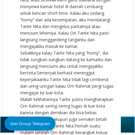
menyewa kamar hotel di daerah Lembang
untuk kencan short-time. Kalau aku sedang
“horny” dan ada kesempatan, aku mendatangi
Tante Nita dan mengelus pantatnya atau
mencium lehernya. Kalau OK Tante Nita pasti
langsung menggandeng tanganku dan
mengajakku masuk ke kamar.
Sebaliknya kalau Tante Nita yang “horny”, dia
tidak sungkan-sungkan datang ke kamarku dan
langsung menciumi aku untuk mengajakku
bercinta.Semenjak berhasil merenggut
keperjakaanku Tante Nita tidak lagi cemberut
dan uring-uringan kalau Om Rahmat pergi tugas
mengajar ke luar kota.
Malah kelihatannya Tante justru mengharapkan
Om Rahmat sering-sering tugas di luar kota
karena dengan demikian dia bisa bebas
Close (X)
bersamaku. Dan akupun juga semakin betah
Join Group Telegram
tinggal di rumah Tante Nita.Pernah suatu
malam setelah Om Rahmat berangkat keluar