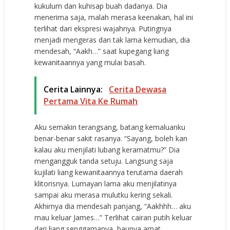
kukulum dan kuhisap buah dadanya. Dia
menerima saja, malah merasa keenakan, hal ini
terlihat dari ekspresi wajahnya. Putingnya
menjadi mengeras dan tak lama kemudian, dia
mendesah, “Aakh…” saat kupegang liang
kewanitaannya yang mulai basah.
Cerita Lainnya:
Cerita Dewasa
Pertama Vita Ke Rumah
Aku semakin terangsang, batang kemaluanku
benar-benar sakit rasanya. “Sayang, boleh kan
kalau aku menjilati lubang keramatmu?” Dia
mengangguk tanda setuju. Langsung saja
kujilati liang kewanitaannya terutama daerah
klitorisnya. Lumayan lama aku menjilatinya
sampai aku merasa mulutku kering sekali.
Akhirnya dia mendesah panjang, “Aakhhh… aku
mau keluar James…” Terlihat cairan putih keluar
dari liang senggamanya, baunya amat