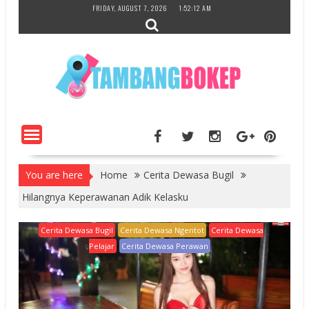
Skip
FRIDAY, AUGUST 7, 2026
1:52:14 AM
to
content
You are here
Home
Cerita Dewasa Bugil
Hilangnya Keperawanan Adik Kelasku
Cerita Dewasa Bugil
Cerita Dewasa Ngentot
Cerita Dewasa
Pelajar
Cerita Dewasa Perawan