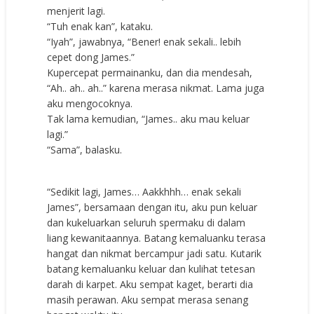
menjerit lagi.
“Tuh enak kan”, kataku.
“Iyah”, jawabnya, “Bener! enak sekali.. lebih
cepet dong James.”
Kupercepat permainanku, dan dia mendesah,
“Ah.. ah.. ah..” karena merasa nikmat. Lama juga
aku mengocoknya.
Tak lama kemudian, “James.. aku mau keluar
lagi.”
“Sama”, balasku.
“Sedikit lagi, James… Aakkhhh… enak sekali
James”, bersamaan dengan itu, aku pun keluar
dan kukeluarkan seluruh spermaku di dalam
liang kewanitaannya. Batang kemaluanku terasa
hangat dan nikmat bercampur jadi satu. Kutarik
batang kemaluanku keluar dan kulihat tetesan
darah di karpet. Aku sempat kaget, berarti dia
masih perawan. Aku sempat merasa senang