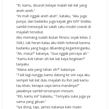
“Ih, kamu, disuruh belajar malah liat-liat yang
aneh-aneh.”
“Ini mah nggak aneh atuh”, kataku, “Aku juga
punya, dan badanku juga kayak gini loh!” bisikku
sambil menunjuk ke salah satu model cowok di
majalah tersebut.
Aku memang sudah ikutan fitness sejak kelas 2
SMU, tak heran kalau aku lebih terkenal karena
badanku yang bagus dibanding kegantenganku.
“Ah, masa?” katanya, “Gua nggak percaya ah.”
“Kamu kok tahan sih liat-liat kaya beginian?”
tanyaku.
“Mana ada yang tahan sih?” balasnya.
“Tadi lagi nunggu kamu dateng ke sini saja aku
sempet liat-liat dulu majalah itu lho! Jadi kamu
tau khan, kenapa saya lama mandinya?”
jawabnya sambil tersenyum mesum.
“Ihh, kamu ini!” balasku, “Ternyata suka juga ya
sama yang gituan.”
“Iya dong, tapi, James katanya kalo maen