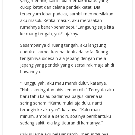
yang menarik, kali ini dia memakai kaos yang
cukup ketat dan celana pendek ketat. Dia
tersenyum lebar padaku, sambil mempersilakan
aku masuk. Ketika masuk, aku merasakan
rumahnya benar-benar sepi. “Langsung saja kita
ke ruang tengah, yuk!” ajaknya.
Sesampainya di ruang tengah, aku langsung
duduk di karpet karena tidak ada sofa. Ruang
tengahnya didesain ala Jepang dengan meja
Jepang yang pendek yang disertai rak majalah di
bawahnya.
“Tunggu yah, aku mau mandi dulu”, katanya,
“Habis keringatan abis senam nih!” Ternyata aku
baru tahu kalau badannya bagus karena ia
sering senam. “Kamu mulai aja dulu, nanti
terangin ke aku yah”, katanya. “Kalo mau
minum, ambil aja sendiri, soalnya pembantuku
sedang sakit, dia lagi tiduran di kamarnya.”
Cukup lama aku belajar sambil menunggunya