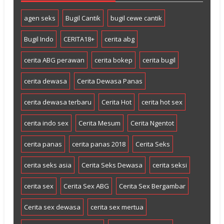
agen seks
Bugil Cantik
bugil cewe cantik
Bugil Indo
CERITA18+
cerita abg
cerita ABG perawan
cerita bokep
cerita bugil
cerita dewasa
Cerita Dewasa Panas
cerita dewasa terbaru
Cerita Hot
cerita hot sex
cerita indo sex
Cerita Mesum
Cerita Ngentot
cerita panas
cerita panas 2018
Cerita Seks
cerita seks asia
Cerita Seks Dewasa
cerita seksi
cerita sex
Cerita Sex ABG
Cerita Sex Bergambar
Cerita sex dewasa
cerita sex mertua