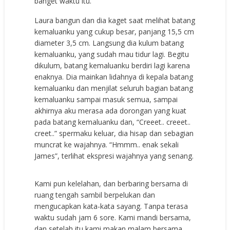
banget waktu itu.
Laura bangun dan dia kaget saat melihat batang
kemaluanku yang cukup besar, panjang 15,5 cm
diameter 3,5 cm. Langsung dia kulum batang
kemaluanku, yang sudah mau tidur lagi. Begitu
dikulum, batang kemaluanku berdiri lagi karena
enaknya. Dia mainkan lidahnya di kepala batang
kemaluanku dan menjilat seluruh bagian batang
kemaluanku sampai masuk semua, sampai
akhirnya aku merasa ada dorongan yang kuat
pada batang kemaluanku dan, “Creeet.. creeet..
creet..” spermaku keluar, dia hisap dan sebagian
muncrat ke wajahnya. “Hmmm.. enak sekali
James”, terlihat ekspresi wajahnya yang senang.
Kami pun kelelahan, dan berbaring bersama di
ruang tengah sambil berpelukan dan
mengucapkan kata-kata sayang. Tanpa terasa
waktu sudah jam 6 sore. Kami mandi bersama,
dan setelah itu kami makan malam bersama.