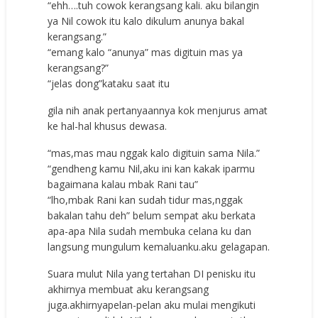
“ehh….tuh cowok kerangsang kali. aku bilangin
ya Nil cowok itu kalo dikulum anunya bakal
kerangsang.”
“emang kalo “anunya” mas digituin mas ya
kerangsang?”
“jelas dong”kataku saat itu
gila nih anak pertanyaannya kok menjurus amat
ke hal-hal khusus dewasa.
“mas,mas mau nggak kalo digituin sama Nila.”
“gendheng kamu Nil,aku ini kan kakak iparmu
bagaimana kalau mbak Rani tau”
“lho,mbak Rani kan sudah tidur mas,nggak
bakalan tahu deh” belum sempat aku berkata
apa-apa Nila sudah membuka celana ku dan
langsung mungulum kemaluanku.aku gelagapan.
Suara mulut Nila yang tertahan DI penisku itu
akhirnya membuat aku kerangsang
juga.akhirnyapelan-pelan aku mulai mengikuti