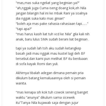
“mas,mas suka ngeliat yang beginian ya?”
“ah,nggak juga Cuma iseng doang kok,eh Nila
jangan bilangin hal ini ke mbak Rani ya soalnya
dia nggak suka kalo mas ginian”
“boleh aja mas pake rahasia-rahasiaan tapi……”
“tapi apa?”
“mas harus kasih liat tuh vcd ke Nila” gila kali nih
anak, baru lulus SMA sudah berani liat beginian .
tapi ya sudah lah toh aku sudah ketangkep
basah jadi mau nggak mau kustel lagi deh BF
tersebut.dan kami pun melihat BF itu berduaan
di sofa kayak Romi dan yuli.
Akhirnya tibalah adegan dimana pemain pria
dikulum batang kemaluaannya oleh si pemain
wanita.
“mas kenapa sih kok tuh cowok seneng banget
waktu “anunya” dikulum sama sicewek
itu”Tanya Nila kujawab saja dengan jujur