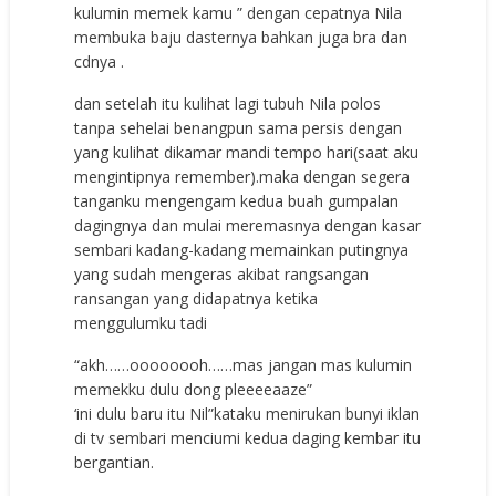
kulumin memek kamu ” dengan cepatnya Nila
membuka baju dasternya bahkan juga bra dan
cdnya .
dan setelah itu kulihat lagi tubuh Nila polos
tanpa sehelai benangpun sama persis dengan
yang kulihat dikamar mandi tempo hari(saat aku
mengintipnya remember).maka dengan segera
tanganku mengengam kedua buah gumpalan
dagingnya dan mulai meremasnya dengan kasar
sembari kadang-kadang memainkan putingnya
yang sudah mengeras akibat rangsangan
ransangan yang didapatnya ketika
menggulumku tadi
“akh……oooooooh……mas jangan mas kulumin
memekku dulu dong pleeeeaaze”
‘ini dulu baru itu Nil”kataku menirukan bunyi iklan
di tv sembari menciumi kedua daging kembar itu
bergantian.