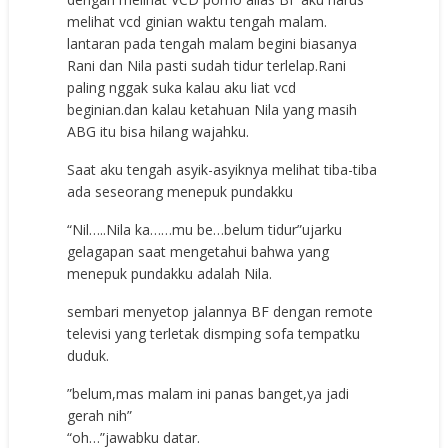
melihat vcd ginian waktu tengah malam.
lantaran pada tengah malam begini biasanya
Rani dan Nila pasti sudah tidur terlelap.Rani
paling nggak suka kalau aku liat vcd
beginian.dan kalau ketahuan Nila yang masih
ABG itu bisa hilang wajahku.
Saat aku tengah asyik-asyiknya melihat tiba-tiba
ada seseorang menepuk pundakku
“Nil…..Nila ka……mu be…belum tidur”ujarku
gelagapan saat mengetahui bahwa yang
menepuk pundakku adalah Nila.
sembari menyetop jalannya BF dengan remote
televisi yang terletak dismping sofa tempatku
duduk.
”belum,mas malam ini panas banget,ya jadi
gerah nih”
“oh…”jawabku datar.