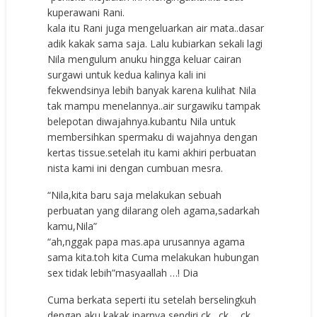
kuperawani Rani.
kala itu Rani juga mengeluarkan air mata..dasar
adik kakak sama saja. Lalu kubiarkan sekali lagi
Nila mengulum anuku hingga keluar cairan
surgawi untuk kedua kalinya kali ini
fekwendsinya lebih banyak karena kulihat Nila
tak mampu menelannya..air surgawiku tampak
belepotan diwajahnya.kubantu Nila untuk
membersihkan spermaku di wajahnya dengan
kertas tissue.setelah itu kami akhiri perbuatan
nista kami ini dengan cumbuan mesra.
“Nila,kita baru saja melakukan sebuah
perbuatan yang dilarang oleh agama,sadarkah
kamu,Nila”
“ah,nggak papa mas.apa urusannya agama
sama kita.toh kita Cuma melakukan hubungan
sex tidak lebih”masyaallah …! Dia
Cuma berkata seperti itu setelah berselingkuh
dengan aku,kakak iparnya sendiri ck…ck…..ck…