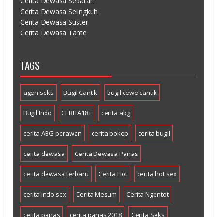
Cerita Dewasa Sedarah
Cerita Dewasa Selingkuh
Cerita Dewasa Suster
Cerita Dewasa Tante
TAGS
agen seks
Bugil Cantik
bugil cewe cantik
Bugil Indo
CERITA18+
cerita abg
cerita ABG perawan
cerita bokep
cerita bugil
cerita dewasa
Cerita Dewasa Panas
cerita dewasa terbaru
Cerita Hot
cerita hot sex
cerita indo sex
Cerita Mesum
Cerita Ngentot
cerita panas
cerita panas 2018
Cerita Seks