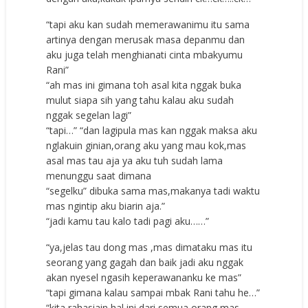
“tapi aku kan sudah memerawanimu itu sama
artinya dengan merusak masa depanmu dan
aku juga telah menghianati cinta mbakyumu
Rani”
“ah mas ini gimana toh asal kita nggak buka
mulut siapa sih yang tahu kalau aku sudah
nggak segelan lagi”
“tapi…” “dan lagipula mas kan nggak maksa aku
nglakuin ginian,orang aku yang mau kok,mas
asal mas tau aja ya aku tuh sudah lama
menunggu saat dimana
“segelku” dibuka sama mas,makanya tadi waktu
mas ngintip aku biarin aja.”
“jadi kamu tau kalo tadi pagi aku……”
“ya,jelas tau dong mas ,mas dimataku mas itu
seorang yang gagah dan baik jadi aku nggak
akan nyesel ngasih keperawananku ke mas”
“tapi gimana kalau sampai mbak Rani tahu he…”
“kita rahasiain hal ini dari semua orang mas