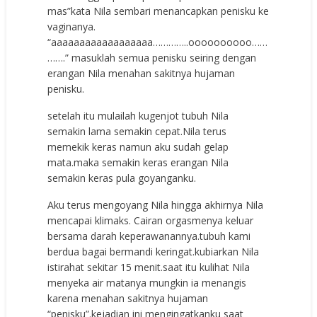
mas”kata Nila sembari menancapkan penisku ke
vaginanya.
“aaaaaaaaaaaaaaaaaa…………..oooooooooo……
…….” masuklah semua penisku seiring dengan
erangan Nila menahan sakitnya hujaman
penisku.
setelah itu mulailah kugenjot tubuh Nila
semakin lama semakin cepat.Nila terus
memekik keras namun aku sudah gelap
mata.maka semakin keras erangan Nila
semakin keras pula goyanganku.
Aku terus mengoyang Nila hingga akhirnya Nila
mencapai klimaks. Cairan orgasmenya keluar
bersama darah keperawanannya.tubuh kami
berdua bagai bermandi keringat.kubiarkan Nila
istirahat sekitar 15 menit.saat itu kulihat Nila
menyeka air matanya mungkin ia menangis
karena menahan sakitnya hujaman
“penisku”.kejadian ini mengingatkanku saat