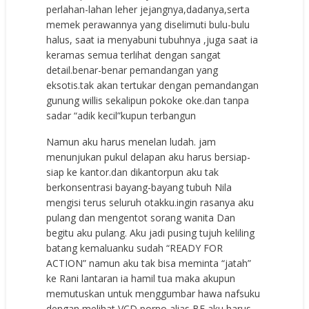
perlahan-lahan leher jejangnya,dadanya,serta
memek perawannya yang diselimuti bulu-bulu
halus, saat ia menyabuni tubuhnya ,juga saat ia
keramas semua terlihat dengan sangat
detail.benar-benar pemandangan yang
eksotis.tak akan tertukar dengan pemandangan
gunung willis sekalipun pokoke oke.dan tanpa
sadar “adik kecil”kupun terbangun
Namun aku harus menelan ludah. jam
menunjukan pukul delapan aku harus bersiap-
siap ke kantor.dan dikantorpun aku tak
berkonsentrasi bayang-bayang tubuh Nila
mengisi terus seluruh otakku.ingin rasanya aku
pulang dan mengentot sorang wanita Dan
begitu aku pulang. Aku jadi pusing tujuh keliling
batang kemaluanku sudah “READY FOR
ACTION” namun aku tak bisa meminta “jatah”
ke Rani lantaran ia hamil tua maka akupun
memutuskan untuk menggumbar hawa nafsuku
dengan melihat VCD porno alias BF aku harus