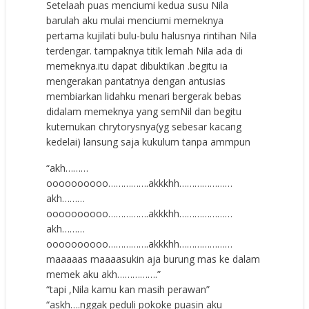
Setelaah puas menciumi kedua susu Nila
barulah aku mulai menciumi memeknya
pertama kujilati bulu-bulu halusnya rintihan Nila
terdengar. tampaknya titik lemah Nila ada di
memeknya.itu dapat dibuktikan .begitu ia
mengerakan pantatnya dengan antusias
membiarkan lidahku menari bergerak bebas
didalam memeknya yang semNil dan begitu
kutemukan chrytorysnya(yg sebesar kacang
kedelai) lansung saja kukulum tanpa ammpun
“akh………
oooooooooo…………….akkkhh…………………
akh………
oooooooooo…………….akkkhh…………………
akh………
oooooooooo…………….akkkhh…………………
maaaaas maaaasukin aja burung mas ke dalam
memek aku akh…………….”
“tapi ,Nila kamu kan masih perawan”
“askh….nggak peduli pokoke puasin aku