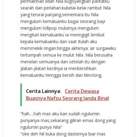
permainnan lidah Nila kugoyangkan pantatku
searah dan perlahan.kubelai-belai rambut Nila
yang terurai panjang.sementara itu Nila
mengulum kemaluanku bagai seorang bayi
mengulum lollipop mulutnya mengulum
mengitari kemaluanku ia menngigit lembut
kepala kemaluanku dan saat itulah aku
memmekik ringan.hingga akhirnya: air surgawiku
tertumpah semua ke mulut Nila .Nila berusaha
menelan semuanya dan setelah itu dengan
jilatan-jilatan kecilnya ia menbersihkan
kemaluanku hinngga bersih dan klinclong.
Cerita Lainnya:
Cerita Dewasa
Buasnya Nafsu Seorang Janda Binal
“hah….hah mas aku kan sudah ngulumin
punyanya mas,sekarang giliran emas dong yang
ngulumin punya Nila”
“oke deh Nil buka dong dasternya biar mas