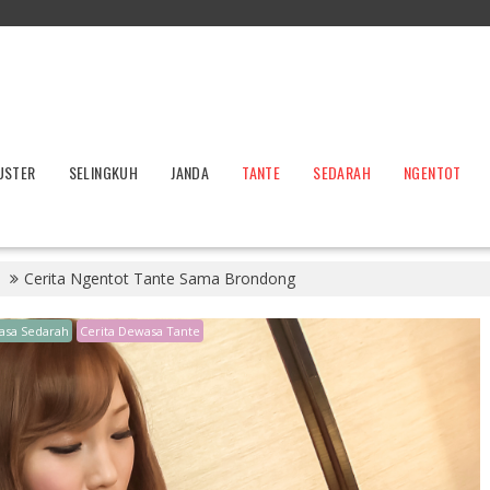
USTER
SELINGKUH
JANDA
TANTE
SEDARAH
NGENTOT
Cerita Ngentot Tante Sama Brondong
asa Sedarah
Cerita Dewasa Tante