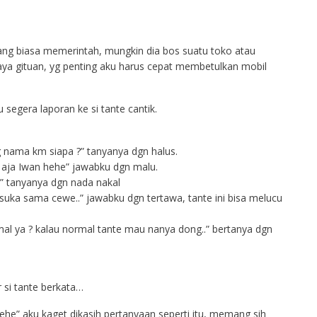
ang biasa memerintah, mungkin dia bos suatu toko atau
kaya gituan, yg penting aku harus cepat membetulkan mobil
 segera laporan ke si tante cantik.
nama km siapa ?” tanyanya dgn halus.
l aja Iwan hehe” jawabku dgn malu.
” tanyanya dgn nada nakal
suka sama cewe..” jawabku dgn tertawa, tante ini bisa melucu
l ya ? kalau normal tante mau nanya dong..” bertanya dgn
r si tante berkata…
e” aku kaget dikasih pertanyaan seperti itu, memang sih