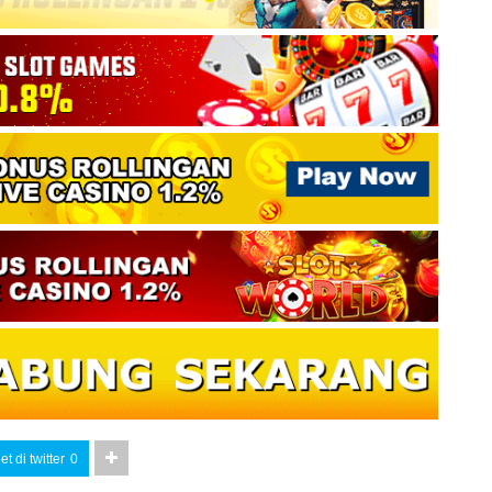
t di twitter
0