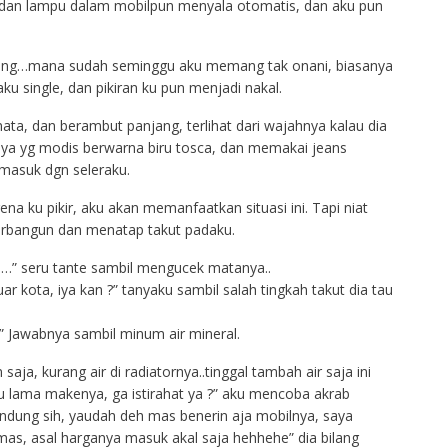
a dan lampu dalam mobilpun menyala otomatis, dan aku pun
gaceng…mana sudah seminggu aku memang tak onani, biasanya
ku single, dan pikiran ku pun menjadi nakal.
ta, dan berambut panjang, terlihat dari wajahnya kalau dia
unya yg modis berwarna biru tosca, dan memakai jeans
 masuk dgn seleraku.
a ku pikir, aku akan memanfaatkan situasi ini. Tapi niat
 terbangun dan menatap takut padaku.
…” seru tante sambil mengucek matanya..
uar kota, iya kan ?” tanyaku sambil salah tingkah takut dia tau
.” Jawabnya sambil minum air mineral.
saja, kurang air di radiatornya..tinggal tambah air saja ini
alu lama makenya, ga istirahat ya ?” aku mencoba akrab
ndung sih, yaudah deh mas benerin aja mobilnya, saya
as, asal harganya masuk akal saja hehhehe” dia bilang