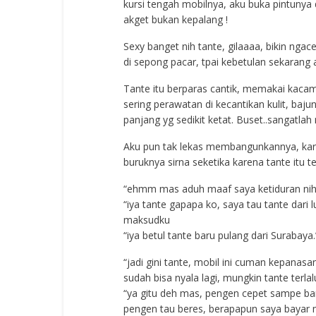
kursi tengah mobilnya, aku buka pintuny
akget bukan kepalang !
Sexy banget nih tante, gilaaaa, bikin n
di sepong pacar, tpai kebetulan sekarang a
Tante itu berparas cantik, memakai kacama
sering perawatan di kecantikan kulit, baj
panjang yg sedikit ketat. Buset..sangatlah
Aku pun tak lekas membangunkannya, karen
buruknya sirna seketika karena tante itu
“ehmm mas aduh maaf saya ketiduran nih
“iya tante gapapa ko, saya tau tante dari l
maksudku
“iya betul tante baru pulang dari Surabaya
“jadi gini tante, mobil ini cuman kepanasan 
sudah bisa nyala lagi, mungkin tante terl
“ya gitu deh mas, pengen cepet sampe ba
pengen tau beres, berapapun saya bayar m