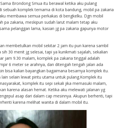
e Sama Brondong
Smua itu berawal ketika aku pulang
di sebuah komplek ternama di kota bandung, mobil pa zakaria
ga aku membawa semua perkakas di bengkelku. Dgn mobil
h pa zakaria, meskipun sudah larut malam tetap aku
 sama pelanggan lama, kasian jg pa zakaria gapunya motor
an membetulkan mobil sekitar 2 jam itu pun karena sambil
sih 30 menit jg selesai, tapi ya kunikmati sajalah, sekalian
tar jam 9.30 malam, komplek pa zakaria tinggal adalah
ampir 6 meter se arahnya, dan ditengah tengah jalan ada
in bisa kalian bayangkan bagaimana besarnya komplek itu.
 lain selain lewat pintu utama untuk pulang.Komplek itu
masyarakat, komplek itu sepi sekali jika memasuki malam,
kan karena alasan hemat. Ketika aku melewati jalanan yg
engepul asap dari dalam cap mesinnya. Akupun berhenti, tapi
rhenti karena melihat wanita di dalam mobil itu.