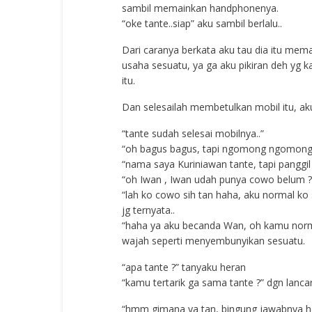
sambil memainkan handphonenya.
“oke tante..siap” aku sambil berlalu..
Dari caranya berkata aku tau dia itu mem
usaha sesuatu, ya ga aku pikiran deh yg 
itu.
Dan selesailah membetulkan mobil itu, aku
“tante sudah selesai mobilnya..”
“oh bagus bagus, tapi ngomong ngomong 
“nama saya Kuriniawan tante, tapi panggi
“oh Iwan , Iwan udah punya cowo belum ?
“lah ko cowo sih tan haha, aku normal ko 
jg ternyata..
“haha ya aku becanda Wan, oh kamu norma
wajah seperti menyembunyikan sesuatu.
“apa tante ?” tanyaku heran
“kamu tertarik ga sama tante ?” dgn lanca
“hmm gimana ya tan, bingung jawabnya heh