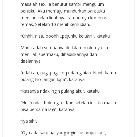
masalah sex. Ia berlutut sambil mengulum
penisku. Aku memaju mundurkan pantatku
mencari celah lidahnya. rambutnya kuremas-
remas. Setelah 10 menit kemudian.
“Ohhh, nisa, ooohh…pejuhku keluar!!”, kataku.
Muncratlah semuanya di dalam mulutnya. Ia
menjilati spermaku, dihabiskannya dan
ditelannya.
“udah ah, pagi-pagi koq udah ginian. Nanti kamu
pulang lho jangan lupa”, katanya.
“Rasanya ndak ingin pulang aku”, kataku.
“Hush ndak boleh gitu. Kan setelah ini kita masih
bisa bersama lagi”, katanya.
“Iya sih”,
“Oya ada satu hal yang ingin kusampaikan”,