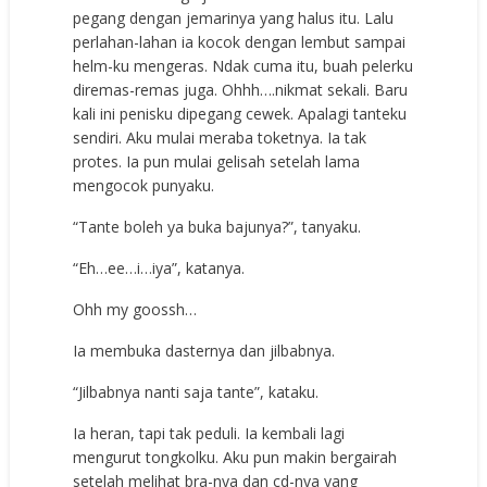
pegang dengan jemarinya yang halus itu. Lalu
perlahan-lahan ia kocok dengan lembut sampai
helm-ku mengeras. Ndak cuma itu, buah pelerku
diremas-remas juga. Ohhh….nikmat sekali. Baru
kali ini penisku dipegang cewek. Apalagi tanteku
sendiri. Aku mulai meraba toketnya. Ia tak
protes. Ia pun mulai gelisah setelah lama
mengocok punyaku.
“Tante boleh ya buka bajunya?”, tanyaku.
“Eh…ee…i…iya”, katanya.
Ohh my goossh…
Ia membuka dasternya dan jilbabnya.
“Jilbabnya nanti saja tante”, kataku.
Ia heran, tapi tak peduli. Ia kembali lagi
mengurut tongkolku. Aku pun makin bergairah
setelah melihat bra-nya dan cd-nya yang