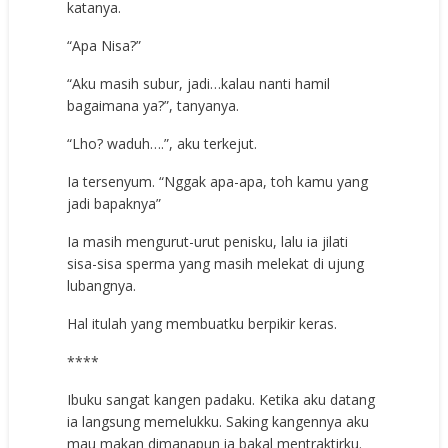
katanya.
“Apa Nisa?”
“Aku masih subur, jadi…kalau nanti hamil
bagaimana ya?”, tanyanya.
“Lho? waduh….”, aku terkejut.
Ia tersenyum. “Nggak apa-apa, toh kamu yang
jadi bapaknya”
Ia masih mengurut-urut penisku, lalu ia jilati
sisa-sisa sperma yang masih melekat di ujung
lubangnya.
Hal itulah yang membuatku berpikir keras.
****
Ibuku sangat kangen padaku. Ketika aku datang
ia langsung memelukku. Saking kangennya aku
mau makan dimanapun ia bakal mentraktirku.