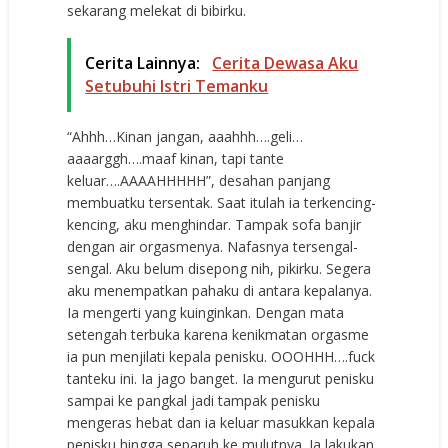
sekarang melekat di bibirku.
Cerita Lainnya:
Cerita Dewasa Aku
Setubuhi Istri Temanku
“Ahhh…Kinan jangan, aaahhh….geli…
aaaarggh….maaf kinan, tapi tante
keluar….AAAAHHHHH”, desahan panjang
membuatku tersentak. Saat itulah ia terkencing-
kencing, aku menghindar. Tampak sofa banjir
dengan air orgasmenya. Nafasnya tersengal-
sengal. Aku belum disepong nih, pikirku. Segera
aku menempatkan pahaku di antara kepalanya.
Ia mengerti yang kuinginkan. Dengan mata
setengah terbuka karena kenikmatan orgasme
ia pun menjilati kepala penisku. OOOHHH….fuck
tanteku ini. Ia jago banget. Ia mengurut penisku
sampai ke pangkal jadi tampak penisku
mengeras hebat dan ia keluar masukkan kepala
penisku hingga separuh ke mulutnya. Ia lakukan