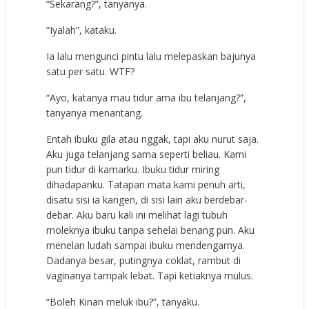
“Sekarang?”, tanyanya.
“Iyalah”, kataku.
Ia lalu mengunci pintu lalu melepaskan bajunya
satu per satu. WTF?
“Ayo, katanya mau tidur ama ibu telanjang?”,
tanyanya menantang.
Entah ibuku gila atau nggak, tapi aku nurut saja.
Aku juga telanjang sama seperti beliau. Kami
pun tidur di kamarku. Ibuku tidur miring
dihadapanku. Tatapan mata kami penuh arti,
disatu sisi ia kangen, di sisi lain aku berdebar-
debar. Aku baru kali ini melihat lagi tubuh
moleknya ibuku tanpa sehelai benang pun. Aku
menelan ludah sampai ibuku mendengarnya.
Dadanya besar, putingnya coklat, rambut di
vaginanya tampak lebat. Tapi ketiaknya mulus.
“Boleh Kinan meluk ibu?”, tanyaku.