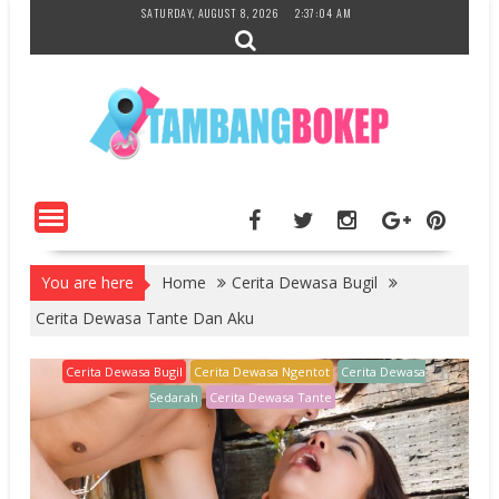
Skip
SATURDAY, AUGUST 8, 2026
2:37:05 AM
to
content
You are here
Home
Cerita Dewasa Bugil
Cerita Dewasa Tante Dan Aku
Cerita Dewasa Bugil
Cerita Dewasa Ngentot
Cerita Dewasa
Sedarah
Cerita Dewasa Tante