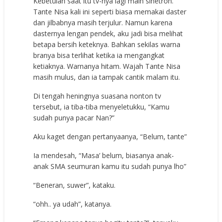
Kebetulan saat itu tv-nya lagi main sinetron.
Tante Nisa kali ini seperti biasa memakai daster
dan jilbabnya masih terjulur. Namun karena
dasternya lengan pendek, aku jadi bisa melihat
betapa bersih keteknya. Bahkan sekilas warna
branya bisa terlihat ketika ia mengangkat
ketiaknya. Warnanya hitam. Wajah Tante Nisa
masih mulus, dan ia tampak cantik malam itu.
Di tengah heningnya suasana nonton tv
tersebut, ia tiba-tiba menyeletukku, “Kamu
sudah punya pacar Nan?”
Aku kaget dengan pertanyaanya, “Belum, tante”
Ia mendesah, “Masa’ belum, biasanya anak-
anak SMA seumuran kamu itu sudah punya lho”
“Beneran, suwer”, kataku.
“ohh.. ya udah”, katanya.