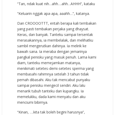
“Tan, ndak kuat nih…ahh….ahh…AHHH”, kataku
“Keluarin nggak apa-apa, aaahh…”, katanya.
Dan CROOOOTTT, entah berapa kali tembakan
yang pasti tembakan perjaka yang dhaysat.
Keras, dan banyak. Tanteku sampai tersentak
merasakannya, ia membelalak, dan melihatku
sambil mengerutkan dahinya. Ia melirik ke
bawah sana. Ia meraba dengan jemarinya
pangkal penisku yang masuk penuh. Lama kami
diam, tanteku memejamkan matanya,
menikmati setetes-demi-setetes sperma yang
membasahi rahimnya setelah 3 tahun tidak
pernah dibasahi. Aku tak mencabut punyaku
sampai penisku mengecil sendiri. Aku lalu
menarik tubuh tanteku dan kupangku. Ia
memelukku, dada kami menyatu dan aku
menciumi bibirnya.
“Kinan, ….kita tak boleh begini harusnya”,