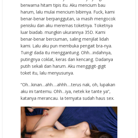
berwarna hitam tipis itu. Aku mencium bau
harum, lalu mulai mencium bibirnya. Fuck, kami
benar-benar berpanggutan, ia masih mengocok
penisku dan aku meremas toketnya. Toketnya
luar biadab. mungkin ukurannya 35D. Kami
benar-benar berciuman, saling menjilat lidah
kami. Lalu aku pun membuka pengait bra-nya.
Tuing! dada itu menggantung. Ohh…indahnya,
putingnya coklat, keras dan kencang. Dadanya
putih sekali dan harum. Aku menggigit-gigit
toket itu, lalu menyusunya.
“Oh…kinan…ahh….ahhh….terus nak, oh, lupakan
aku ini tantemu. Ohh…iya, netek ke tante ya”,
katanya merancau. Ia ternyata sudah haus sex.