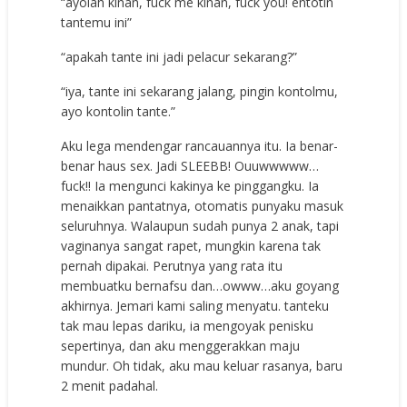
“ayolah kinan, fuck me kinan, fuck you! entotin
tantemu ini”
“apakah tante ini jadi pelacur sekarang?”
“iya, tante ini sekarang jalang, pingin kontolmu,
ayo kontolin tante.”
Aku lega mendengar rancauannya itu. Ia benar-
benar haus sex. Jadi SLEEBB! Ouuwwwww…
fuck!! Ia mengunci kakinya ke pinggangku. Ia
menaikkan pantatnya, otomatis punyaku masuk
seluruhnya. Walaupun sudah punya 2 anak, tapi
vaginanya sangat rapet, mungkin karena tak
pernah dipakai. Perutnya yang rata itu
membuatku bernafsu dan…owww…aku goyang
akhirnya. Jemari kami saling menyatu. tanteku
tak mau lepas dariku, ia mengoyak penisku
sepertinya, dan aku menggerakkan maju
mundur. Oh tidak, aku mau keluar rasanya, baru
2 menit padahal.