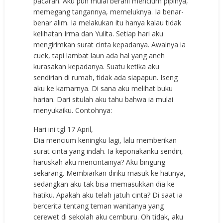
pacaran. Aku pun mulai berani mencium pipinya,
memegang tangannya, memeluknya. Ia benar-
benar alim. Ia melakukan itu hanya kalau tidak
kelihatan Irma dan Yulita. Setiap hari aku
mengirimkan surat cinta kepadanya. Awalnya ia
cuek, tapi lambat laun ada hal yang aneh
kurasakan kepadanya. Suatu ketika aku
sendirian di rumah, tidak ada siapapun. Iseng
aku ke kamarnya. Di sana aku melihat buku
harian. Dari situlah aku tahu bahwa ia mulai
menyukaiku. Contohnya:
Hari ini tgl 17 April,
Dia mencium keningku lagi, lalu memberikan
surat cinta yang indah. Ia keponakanku sendiri,
haruskah aku mencintainya? Aku bingung
sekarang. Membiarkan diriku masuk ke hatinya,
sedangkan aku tak bisa memasukkan dia ke
hatiku. Apakah aku telah jatuh cinta? Di saat ia
bercerita tentang teman wanitanya yang
cerewet di sekolah aku cemburu. Oh tidak, aku