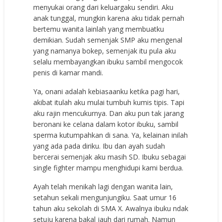
menyukai orang dari keluargaku sendiri. Aku
anak tunggal, mungkin karena aku tidak pernah
bertemu wanita lainlah yang membuatku
demikian. Sudah semenjak SMP aku mengenal
yang namanya bokep, semenjak itu pula aku
selalu membayangkan ibuku sambil mengocok
penis di kamar mandi.
Ya, onani adalah kebiasaanku ketika pagi hari,
akibat itulah aku mulai tumbuh kumis tipis. Tapi
aku rajin mencukurnya. Dan aku pun tak jarang
beronani ke celana dalam kotor ibuku, sambil
sperma kutumpahkan di sana. Ya, kelainan inilah
yang ada pada diriku. Ibu dan ayah sudah
bercerai semenjak aku masih SD. Ibuku sebagai
single fighter mampu menghidupi kami berdua.
Ayah telah menikah lagi dengan wanita lain,
setahun sekali mengunjungiku. Saat umur 16
tahun aku sekolah di SMA X. Awalnya ibuku ndak
setuju karena bakal jauh dari rumah. Namun