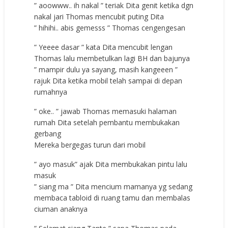
” aoowww.. ih nakal ” teriak Dita genit ketika dgn
nakal jari Thomas mencubit puting Dita
” hihihi.. abis gemesss ” Thomas cengengesan
” Yeeee dasar ” kata Dita mencubit lengan
Thomas lalu membetulkan lagi BH dan bajunya
” mampir dulu ya sayang, masih kangeeen ”
rajuk Dita ketika mobil telah sampai di depan
rumahnya
” oke.. ” jawab Thomas memasuki halaman
rumah Dita setelah pembantu membukakan
gerbang
Mereka bergegas turun dari mobil
” ayo masuk” ajak Dita membukakan pintu lalu
masuk
” siang ma ” Dita mencium mamanya yg sedang
membaca tabloid di ruang tamu dan membalas
ciuman anaknya