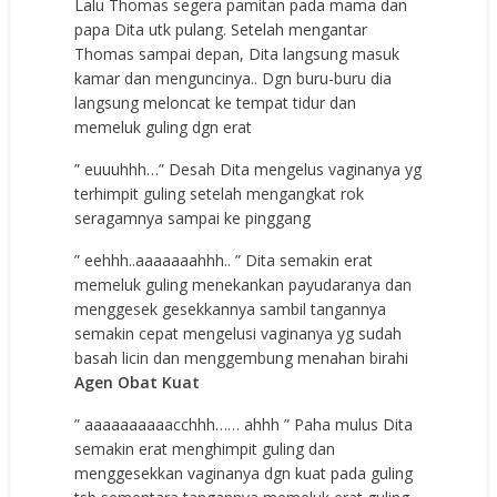
Lalu Thomas segera pamitan pada mama dan
papa Dita utk pulang. Setelah mengantar
Thomas sampai depan, Dita langsung masuk
kamar dan menguncinya.. Dgn buru-buru dia
langsung meloncat ke tempat tidur dan
memeluk guling dgn erat
” euuuhhh…” Desah Dita mengelus vaginanya yg
terhimpit guling setelah mengangkat rok
seragamnya sampai ke pinggang
” eehhh..aaaaaaahhh.. ” Dita semakin erat
memeluk guling menekankan payudaranya dan
menggesek gesekkannya sambil tangannya
semakin cepat mengelusi vaginanya yg sudah
basah licin dan menggembung menahan birahi
Agen Obat Kuat
” aaaaaaaaaacchhh…… ahhh ” Paha mulus Dita
semakin erat menghimpit guling dan
menggesekkan vaginanya dgn kuat pada guling