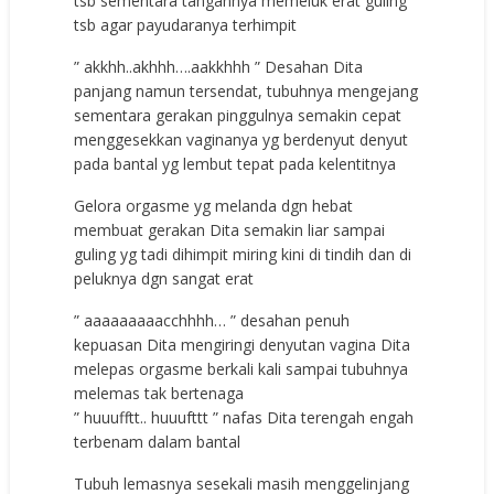
tsb sementara tangannya memeluk erat guling
tsb agar payudaranya terhimpit
” akkhh..akhhh….aakkhhh ” Desahan Dita
panjang namun tersendat, tubuhnya mengejang
sementara gerakan pinggulnya semakin cepat
menggesekkan vaginanya yg berdenyut denyut
pada bantal yg lembut tepat pada kelentitnya
Gelora orgasme yg melanda dgn hebat
membuat gerakan Dita semakin liar sampai
guling yg tadi dihimpit miring kini di tindih dan di
peluknya dgn sangat erat
” aaaaaaaaacchhhh… ” desahan penuh
kepuasan Dita mengiringi denyutan vagina Dita
melepas orgasme berkali kali sampai tubuhnya
melemas tak bertenaga
” huuufftt.. huuufttt ” nafas Dita terengah engah
terbenam dalam bantal
Tubuh lemasnya sesekali masih menggelinjang