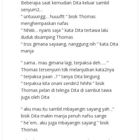
Beberapa saat kemudian Dita keluar sambil
senyum2…
” untuuungg… huuuftt ” bisik Thomas
menghempaskan nafas
” hihiiiii… nyaris saja ” kata Dita tertawa lalu
duduk disamping Thomas
” trus gimana sayaang, nanggung nih ” kata Dita
manja
” sama.. mau gimana lagi, terpaksa deh….. ”
Thomas tersenyum tdk melanjutkan kata2nya
” terpaksa paan ..? ” tanya Dita bingung
” terpaksa kita onani sendiri2 hihihii ” bisik
Thomas pelan di telinga Dita di sambut tawa
juga oleh Dita
” aku mau itu sambil mbayangin sayang yah ..”
bisik Dita makin manja penuh nafsu sange
” he`em.. aku juga mbayangin sayang ” bisik
Thomas