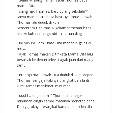
” Selamat siang Tante ” sapa Thomas pada
mama Dita
” siang nak Thomas, baru pulang sekolah??”
tanya mama Dita basa basi ” iya tante ” jawab
Thomas lalu duduk di kursi
Sementara Dita masuk kekamar menaruh tas
lalu ke kulkas mengambil minuman dingin
” ini minum Tom ” kata Dita menaruh gelas di
meja.
” ajak Tomas makan Dit ” kata Mama Dita lalu
beranjak ke depan televisi agak jauh dari ruang
tamu
” ntar aja ma ” jawab Dita duduk di kursi depan
Thomas, sengaja kakinya diangkat bersila di
kursi sambil menikmati minuman
” uuuhh.. segaaaarrr ” Thomas meneguk
minuman dingin sambil matanya menatap paha
Dita yg roknya terangkat karena duduk bersila