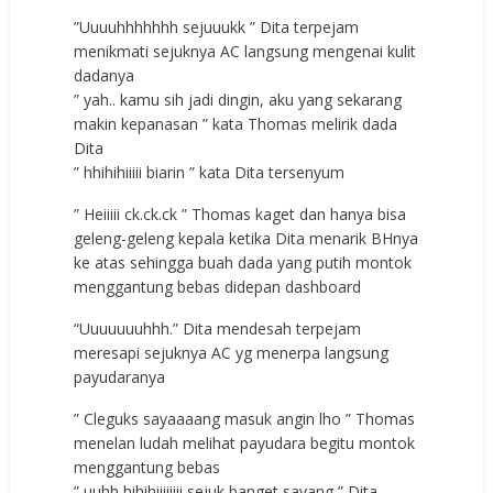
”Uuuuhhhhhhh sejuuukk ” Dita terpejam
menikmati sejuknya AC langsung mengenai kulit
dadanya
” yah.. kamu sih jadi dingin, aku yang sekarang
makin kepanasan ” kata Thomas melirik dada
Dita
” hhihihiiiii biarin ” kata Dita tersenyum
” Heiiiii ck.ck.ck ” Thomas kaget dan hanya bisa
geleng-geleng kepala ketika Dita menarik BHnya
ke atas sehingga buah dada yang putih montok
menggantung bebas didepan dashboard
“Uuuuuuuhhh.” Dita mendesah terpejam
meresapi sejuknya AC yg menerpa langsung
payudaranya
” Cleguks sayaaaang masuk angin lho ” Thomas
menelan ludah melihat payudara begitu montok
menggantung bebas
” uuhh hihihiiiiiiii sejuk banget sayang ” Dita