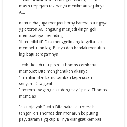
masih terpejam tdk hanya menikmati sejuknya
AC,
namun dia juga menjadi horny karena putingnya
yg diterpa AC langsung menjadi dingin geli
membuatnya merinding
“ihhh.. hihihiii” Dita menggelinjang kegelian lalu
membetulkan lagi BHnya dan hendak menutup
lagi baju seragamnya
” Yah.. kok di tutup sih ” Thomas cemberut
membuat Dita menghentikan aksinya
” hihihhiiii ntar kamu tambah kepanasan”
senyum Dita genit
” hmmm.. pegang dikit dong say ” pinta Thomas
memelas
“dikit aja yah ” kata Dita nakal lalu meraih
tangan kiri Thomas dan menaruh ke puting
payudaranya yg cup BHnya diangkat kembali