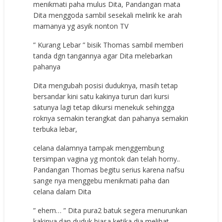
menikmati paha mulus Dita, Pandangan mata
Dita menggoda sambil sesekali melirik ke arah
mamanya yg asyik nonton TV
” Kurang Lebar ” bisik Thomas sambil memberi
tanda dgn tangannya agar Dita melebarkan
pahanya
Dita mengubah posisi duduknya, masih tetap
bersandar kini satu kakinya turun dari kursi
satunya lagi tetap dikursi menekuk sehingga
roknya semakin terangkat dan pahanya semakin
terbuka lebar,
celana dalamnya tampak menggembung
tersimpan vagina yg montok dan telah horny..
Pandangan Thomas begitu serius karena nafsu
sange nya menggebu menikmati paha dan
celana dalam Dita
” ehem… ” Dita pura2 batuk segera menurunkan
kakinya dan duduk biasa ketika dia melihat