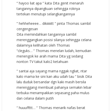
” hayoo liat apa ” kata Dita genit menaruh
tangannya dipangkuan sehingga roknya
tertekan menutupi selangkangannya
” hehheheeee… dikiiiiiitt ” pinta Thomas sambil
cengengesan
Dita memindahkan tangannya sambil
merenggangkan posisi silanya sehingga celana
dalamnya kelihatan oleh Thomas
“cleguks… ” Thomas menelan ludah, kemudian
menengok ke arah mama Dita yg sedang
nonton TV takut kalo2 ketahuan
” santai aja sayang mama nggak ngliat, ntar
kalo mama ke sini kan aku udah tau ” bisik Dita
lalu duduk bersandar dgn kaki masih bersila
merenggang membuat pahanya semakin lebar
terbuka menampakkan sepasang paha mulus
dan celana dalam putih
” huuuffttt… ” Thomas menarik nafas berat