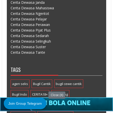
Cerita Dewasa Janda
Cerita Dewasa Mahasiswa
Cerita Dewasa Ngentot
Cerita Dewasa Pelajar
Cerita Dewasa Perawan
Cerita Dewasa Pijat Plus
Cerita Dewasa Sedarah
Cerita Dewasa Selingkuh
Cerita Dewasa Suster
Cerita Dewasa Tante
TAGS
agen seks
Bugil Cantik
bugil cewe cantik
Bugil Indo
CERITA18+
cerita abg
Close (X)
Join Group Telegram
cerita ABG perawan
cerita bokep
cerita bugil