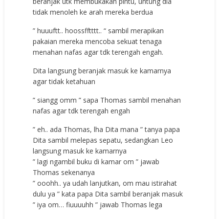
beranjak utk membukakan pintu, untung dia
tidak menoleh ke arah mereka berdua
” huuuftt.. hoossfftttt.. “ sambil merapikan
pakaian mereka mencoba sekuat tenaga
menahan nafas agar tdk terengah engah.
Dita langsung beranjak masuk ke kamarnya
agar tidak ketahuan
” siangg omm ” sapa Thomas sambil menahan
nafas agar tdk terengah engah
” eh.. ada Thomas, lha Dita mana ” tanya papa
Dita sambil melepas sepatu, sedangkan Leo
langsung masuk ke kamarnya
” lagi ngambil buku di kamar om ” jawab
Thomas sekenanya
” ooohh.. ya udah lanjutkan, om mau istirahat
dulu ya ” kata papa Dita sambil beranjak masuk
” iya om… fiuuuuhh ” jawab Thomas lega