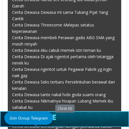
Gairah
Cerita Dewasa Dewasa ml sama Tukang Pijat Yang
Cantik
Cerita Dewasa Threesome Melepas setatus
keperawanan
Cerita Dewasa membeli Perawan gadis ABG SMA yang
masih renyah
Cerita Dewasa Aku cabuli memek istri teman ku
Cerita Dewasa Di ajak ngentot pertama oleh tetangga
nenek ku
Cerita Dewasa ngentot untuk Pegawai Pabrik yg ingin
naik gaji
Cerita Dewasa Seks terbaru Perselinkuhan berawal dari
kenalan
Cerita Dewasa tante nakal hobi goda suami orang
Cerita Dewasa Nikmatnya hisapan Lubang Memek ibu
sahabat ku
Close (X)
Cerita Dewasa Kenikmatan saat pacaran Di Rumah
Join Group Telegram
Kosong
Cerita Dewasa Berselingkuh dengan pembantu cantik