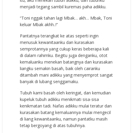
itu, aku menekan tubuh adikku, dan tubuhku
menjadi tegang sambil kuremas paha adikku.
“Toni nggak tahan lagi Mbak… akh… Mbak, Toni
keluar Mbak akhh..!”
Pantatnya terangkat ke atas seperti ingin
menusuk kewanitaanku dan kurasakan
semprotannya yang cukup keras beberapa kali
di dalam rahimku. Begitu juga denganku, otot
kemaluanku menekan batangnya dan kurasakan
liangku semakin basah, baik oleh cairanku
ditambah mani adikku yang menyemprot sangat
banyak di lubang senggamaku.
Tubuh kami basah oleh keringat, dan kemudian
kupeluk tubuh adikku menikmati sisa-sisa
kenikmatan tadi. Nafas adikku mulai teratur dan
kurasakan batang kemaluannya mulai mengecil
di liang kewanitaanku, namun pantatku masih
tetap bergoyang di atas tubuhnya.