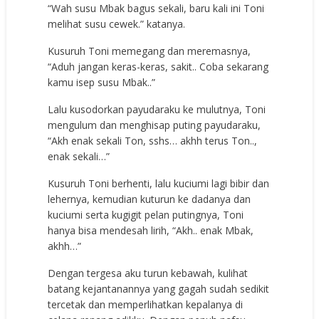
“Wah susu Mbak bagus sekali, baru kali ini Toni
melihat susu cewek.” katanya.
Kusuruh Toni memegang dan meremasnya,
“Aduh jangan keras-keras, sakit.. Coba sekarang
kamu isep susu Mbak..”
Lalu kusodorkan payudaraku ke mulutnya, Toni
mengulum dan menghisap puting payudaraku,
“Akh enak sekali Ton, sshs… akhh terus Ton..,
enak sekali…”
Kusuruh Toni berhenti, lalu kuciumi lagi bibir dan
lehernya, kemudian kuturun ke dadanya dan
kuciumi serta kugigit pelan putingnya, Toni
hanya bisa mendesah lirih, “Akh.. enak Mbak,
akhh…”
Dengan tergesa aku turun kebawah, kulihat
batang kejantanannya yang gagah sudah sedikit
tercetak dan memperlihatkan kepalanya di