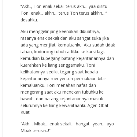
“Akh.., Ton enak sekali terus akh… yaa disitu
Ton, enak.., akhh… terus Ton terus akkhh…”
desahku.
Aku menggelinjang keenakan dibuatnya,
rasanya enak sekali dan aku sangat suka jika
ada yang menjilati kemaluanku. Aku sudah tidak
tahan, kudorong tubuh adikku ke kursi lagi,
kemudian kupegang batang kejantanannya dan
kuarahkan ke liang senggamaku. Toni
kelihatannya sedikit tegang saat kepala
kejantanannya menyentuh permukaan bibir
kemaluanku. Toni menahan nafas dan
mengerang saat aku menekan tubuhku ke
bawah, dan batang kejantanannya masuk
seluruhnya ke liang kewanitaank
u.Agen Obat
Kuat
“Akh… Mbak… enak sekali… hangat.. yeah… ayo
Mbak terusin..!”