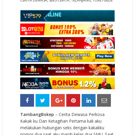
CERITA DEWASA
,
SEKS CERITA
,
TELANJANG
,
TOKETGEDE
TambangBokep
– Cerita Dewasa Perkosa
Kakak ku Dan Ketagihan Pertama kali aku
melakukan hubungan seks dengan kakakku
nomor dua saat aku masih kelas dua SMU. Saat