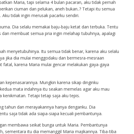
tkan Maria, tapi selama 4 bulan pacaran, aku tidak pernah
erikan ciuman dan pelukan, aneh bukan..? Tetapi itu semua
ku tidak ingin merusak pacarku sendiri.
urna. Dia selalu memakai baju-baju ketat dan terbuka. Tentu
las dan membuat semua pria ingin melahap tubuhnya, apalagi
nah menyetubuhinya. Itu semua tidak benar, karena aku selalu
nya jika dia mulai menggodaku dan bermesra-mesraan
at fatal, karena Maria mulai gencar melakukan gaya-gaya
an kepenasarannya. Mungkin karena sikap dinginku
s kedua mata indahnya itu seakan memelas agar aku mau
enikmatan. Tetapi tetap saja aku tepis.
lang tahun dan merayakannya hanya denganku. Dia
entu saja tidak ada siapa-siapa kecuali pembantunya.
ngan membawa seikat bunga untuk Maria. Pembantunya
, sementara itu dia memanggil Maria majikannya. Tiba-tiba