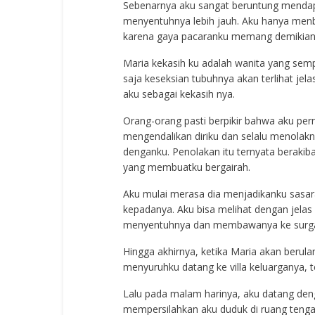
Sebenarnya aku sangat beruntung mendapa
menyentuhnya lebih jauh. Aku hanya menb
karena gaya pacaranku memang demikian. A
Maria kekasih ku adalah wanita yang semp
saja keseksian tubuhnya akan terlihat je
aku sebagai kekasih nya.
Orang-orang pasti berpikir bahwa aku per
mengendalikan diriku dan selalu menolak
denganku. Penolakan itu ternyata berakib
yang membuatku bergairah.
Aku mulai merasa dia menjadikanku sasar
kepadanya. Aku bisa melihat dengan jela
menyentuhnya dan membawanya ke surga k
Hingga akhirnya, ketika Maria akan beru
menyuruhku datang ke villa keluarganya, t
Lalu pada malam harinya, aku datang de
mempersilahkan aku duduk di ruang tengah