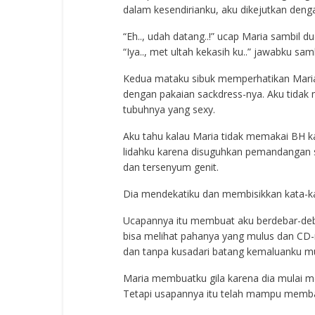
dalam kesendirianku, aku dikejutkan deng
“Eh.., udah datang..!” ucap Maria sambil d
“Iya.., met ultah kekasih ku..” jawabku 
Kedua mataku sibuk memperhatikan Maria, 
dengan pakaian sackdress-nya. Aku tidak 
tubuhnya yang sexy.
Aku tahu kalau Maria tidak memakai BH ka
lidahku karena disuguhkan pemandangan s
dan tersenyum genit.
Dia mendekatiku dan membisikkan kata-ka
Ucapannya itu membuat aku berdebar-deba
bisa melihat pahanya yang mulus dan CD-n
dan tanpa kusadari batang kemaluanku mul
Maria membuatku gila karena dia mulai me
Tetapi usapannya itu telah mampu memba