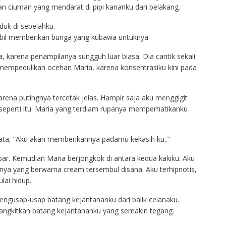
an ciuman yang mendarat di pipi kananku dari belakang.
uduk di sebelahku.
sambil memberikan bunga yang kubawa untuknya
karena penampilanya sungguh luar biasa. Dia cantik sekali
mempedulikan ocehan Maria, karena konsentrasiku kini pada
rena putingnya tercetak jelas. Hampir saja aku menggigit
eperti itu. Maria yang terdiam rupanya memperhatikanku
ta, “Aku akan memberikannya padamu kekasih ku..”
r. Kemudian Maria berjongkok di antara kedua kakiku. Aku
ya yang berwarna cream tersembul disana. Aku terhipnotis,
ai hidup.
ngusap-usap batang kejantananku dari balik celanaku.
ngkitkan batang kejantananku yang semakin tegang.