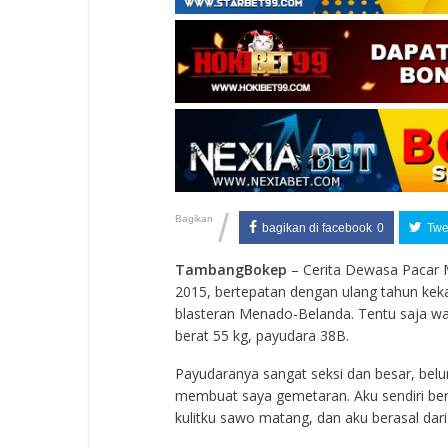
/
Bagikan
bagikan di facebook
0
Twee
TambangBokep
– Cerita Dewasa Pacar M
2015, bertepatan dengan ulang tahun keka
blasteran Menado-Belanda. Tentu saja waj
berat 55 kg, payudara 38B.
Payudaranya sangat seksi dan besar, belu
membuat saya gemetaran. Aku sendiri berum
kulitku sawo matang, dan aku berasal dari