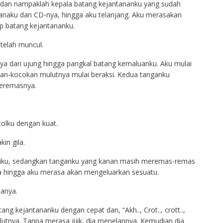
 dan nampaklah kepala batang kejantananku yang sudah
elanaku dan CD-nya, hingga aku telanjang. Aku merasakan
p batang kejantananku.
telah muncul.
a dari ujung hingga pangkal batang kemaluanku. Aku mulai
an-kocokan mulutnya mulai beraksi. Kedua tanganku
eremasnya.
olku dengan kuat.
in gila.
iriku, sedangkan tanganku yang kanan masih meremas-remas
a hingga aku merasa akan mengeluarkan sesuatu.
danya.
ng kejantananku dengan cepat dan, “Akh.., Crot.., crott..,
ulutnya. Tanpa merasa jijik, dia menelannya. Kemudian dia