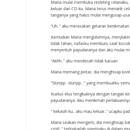
Maria mulai membuka resleting celanaku,
keluar dari CD-ku. Maria terus menarik c
tanganya yang halus mulai mengusap-usa
“Uh..” aku merasakan getaran kenikmatan 
Kemudian Maria mengulumnya, menjilatiny
tidak tahan, nafasku memburu saat kocok
menyentuh payudaranya dan aku mulai m
“Akhh..” aku mendesah tidak karuan.
Maria memang pintar, dia menghisap kont
“Slurrpp.. slurrpp.. ” yang membuatku semak
Kuelus-elus tengkuknya dengan tangan k
payudaranya. Aku menikmati perlakuanny
“ kekasih ku.. aku mau keluar..” ucapku pa
Maria seakan mengerti, dia menghisap bata
crott..” terlontarlah spermaku di dalam m