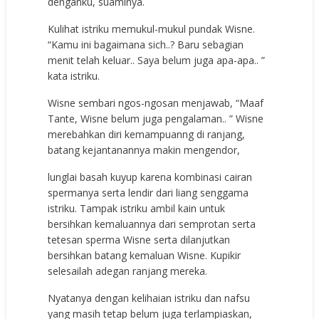
denganku, suaminya.
Kulihat istriku memukul-mukul pundak Wisne.
“Kamu ini bagaimana sich..? Baru sebagian
menit telah keluar.. Saya belum juga apa-apa.. ”
kata istriku.
Wisne sembari ngos-ngosan menjawab, “Maaf
Tante, Wisne belum juga pengalaman.. ” Wisne
merebahkan diri kemampuanng di ranjang,
batang kejantanannya makin mengendor,
lunglai basah kuyup karena kombinasi cairan
spermanya serta lendir dari liang senggama
istriku. Tampak istriku ambil kain untuk
bersihkan kemaluannya dari semprotan serta
tetesan sperma Wisne serta dilanjutkan
bersihkan batang kemaluan Wisne. Kupikir
selesailah adegan ranjang mereka.
Nyatanya dengan kelihaian istriku dan nafsu
yang masih tetap belum juga terlampiaskan,