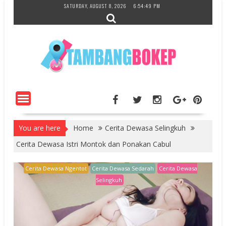
Skip
SATURDAY, AUGUST 8, 2026
6:54:50 PM
to
content
You are here
Home
Cerita Dewasa Selingkuh
Cerita Dewasa Istri Montok dan Ponakan Cabul
Cerita Dewasa Ngentot
Cerita Dewasa Sedarah
Cerita Dewasa
Selingkuh