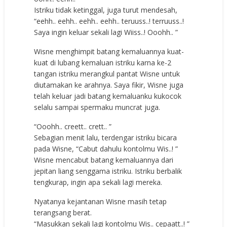
Istriku tidak ketinggal, juga turut mendesah,
“eehh.. eehh.. eehh.. eehh.. teruuss..! terruuss..!
Saya ingin keluar sekali lagi Wiiss..! Ooohh.. ”
Wisne menghimpit batang kemaluannya kuat-
kuat di lubang kemaluan istriku karna ke-2
tangan istriku merangkul pantat Wisne untuk
diutamakan ke arahnya. Saya fikir, Wisne juga
telah keluar jadi batang kemaluanku kukocok
selalu sampai spermaku muncrat juga.
“Ooohh.. creett.. crett.. ”
Sebagian menit lalu, terdengar istriku bicara
pada Wisne, “Cabut dahulu kontolmu Wis..! ”
Wisne mencabut batang kemaluannya dari
jepitan liang senggama istriku. Istriku berbalik
tengkurap, ingin apa sekali lagi mereka.
Nyatanya kejantanan Wisne masih tetap
terangsang berat.
“Masukkan sekali lagi kontolmu Wis.. cepaatt..! ”