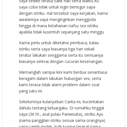
saya sedikit terasa sakit hati serta waktu itu
saya coba tidak untuk ingin bertegur sapa
dengan istriku. Hal tersebut saya kerjakan, karna
awalannya saya menginginkan menggoda
hingga di mana ketahanan nafsu sex istriku
apabila tidak kusentuh sepanjang satu minggu.
Karna perlu untuk diketahui pembaca, kalau
istriku serta saya biasanya tiga hari sekali
teratur lakukan senggama serta itu semuanya
biasanya selesai dengan cucuran kesenangan.
Memanglah sampai kini kami berdua senantiasa
beragam dalam lakukan hubungan sex, serta
kami terasa tidak alami problem dalam soal
yang satu ini.
Sebelumnya kulanjutkan Carita ini, kuceritakan
dahulu tentang keluargaku. Di rumahku tinggal
saya (36 th., asal pulau Pariwisata), istriku Ayu
(nama panggilan istriku sesuai sama orangnya)
yang cantik molek, kulit kuning langsat karna