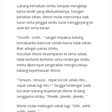
Lubang kemaluan istriku tampak mengkilap
karna lendir yang dikeluarkannya. Dengan
perlahan-lahan, Wisne mulai memompa naik
turun serta pinggul istriku turut menggoyang ke
arah kiri serta kanan.
“Ooohh.. oohh.. ” sangat terpaksa batang
kemaluanku kukocok sendiri karna tidak tahan
lihat adegan panas istriku.
Kocokan Wisne kesempatan ini lama sekali,
tidak berhenti-berhenti serta terdengar istriku
minta dipercepat pergerakan mengocoknya
batang keperkasaan Wisne.
“Teruuss.. teruuss.. cepat kocok selalu Wis..,
cepat sekali lagi Wis..! ” hingga terdengar nada
kocokan batang kejantanan Wisne di liang
senggama istriku, “Pleekk.. pleekk.. pleekk.. ”
Wisne mulai melenguh sekali lagi, “Ohh.. eehh..
oohh.. eehh.. ”