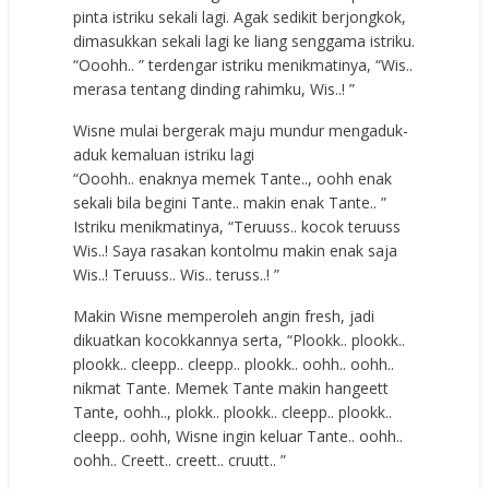
pinta istriku sekali lagi. Agak sedikit berjongkok,
dimasukkan sekali lagi ke liang senggama istriku.
“Ooohh.. ” terdengar istriku menikmatinya, “Wis..
merasa tentang dinding rahimku, Wis..! ”
Wisne mulai bergerak maju mundur mengaduk-
aduk kemaluan istriku lagi
“Ooohh.. enaknya memek Tante.., oohh enak
sekali bila begini Tante.. makin enak Tante.. ”
Istriku menikmatinya, “Teruuss.. kocok teruuss
Wis..! Saya rasakan kontolmu makin enak saja
Wis..! Teruuss.. Wis.. teruss..! ”
Makin Wisne memperoleh angin fresh, jadi
dikuatkan kocokkannya serta, “Plookk.. plookk..
plookk.. cleepp.. cleepp.. plookk.. oohh.. oohh..
nikmat Tante. Memek Tante makin hangeett
Tante, oohh.., plokk.. plookk.. cleepp.. plookk..
cleepp.. oohh, Wisne ingin keluar Tante.. oohh..
oohh.. Creett.. creett.. cruutt.. ”