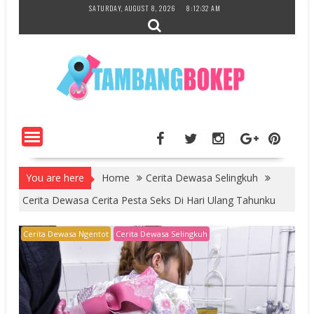
Skip
SATURDAY, AUGUST 8, 2026
8:12:33 AM
to
content
You are here
Home
Cerita Dewasa Selingkuh
Cerita Dewasa Cerita Pesta Seks Di Hari Ulang Tahunku
Cerita Dewasa Ngentot
Cerita Dewasa Selingkuh