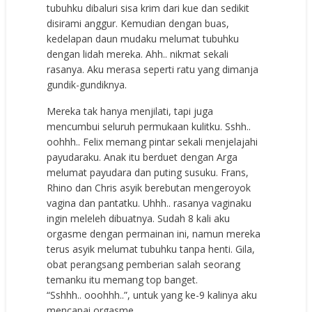
tubuhku dibaluri sisa krim dari kue dan sedikit
disirami anggur. Kemudian dengan buas,
kedelapan daun mudaku melumat tubuhku
dengan lidah mereka. Ahh.. nikmat sekali
rasanya. Aku merasa seperti ratu yang dimanja
gundik-gundiknya.
Mereka tak hanya menjilati, tapi juga
mencumbui seluruh permukaan kulitku. Sshh..
oohhh.. Felix memang pintar sekali menjelajahi
payudaraku. Anak itu berduet dengan Arga
melumat payudara dan puting susuku. Frans,
Rhino dan Chris asyik berebutan mengeroyok
vagina dan pantatku. Uhhh.. rasanya vaginaku
ingin meleleh dibuatnya. Sudah 8 kali aku
orgasme dengan permainan ini, namun mereka
terus asyik melumat tubuhku tanpa henti. Gila,
obat perangsang pemberian salah seorang
temanku itu memang top banget.
“Sshhh.. ooohhh..”, untuk yang ke-9 kalinya aku
mencapai orgasme.