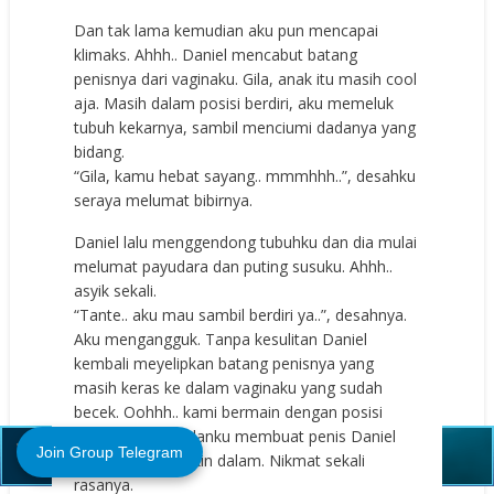
Dan tak lama kemudian aku pun mencapai
klimaks. Ahhh.. Daniel mencabut batang
penisnya dari vaginaku. Gila, anak itu masih cool
aja. Masih dalam posisi berdiri, aku memeluk
tubuh kekarnya, sambil menciumi dadanya yang
bidang.
“Gila, kamu hebat sayang.. mmmhhh..”, desahku
seraya melumat bibirnya.
Daniel lalu menggendong tubuhku dan dia mulai
melumat payudara dan puting susuku. Ahhh..
asyik sekali.
“Tante.. aku mau sambil berdiri ya..”, desahnya.
Aku mengangguk. Tanpa kesulitan Daniel
kembali meyelipkan batang penisnya yang
masih keras ke dalam vaginaku yang sudah
becek. Oohhh.. kami bermain dengan posisi
Close (X)
berdiri. Berat badanku membuat penis Daniel
Join Group Telegram
menancap semakin dalam. Nikmat sekali
rasanya.