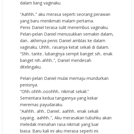
dalam liang vaginaku.
“Aahhh..” aku merasa seperti seorang perawan
yang baru menikmati malam pertama.
Penis Daniel terasa sulit menembus vaginaku.
Pelan-pelan Daniel menusukkan semakin dalam,
dan.. akhirnya penis Daniel amblas ke dalam
vaginaku. Uhhh.. rasanya ketat sekali di dalam.
“Shh.. tante.. lubangnya sempit banget sih.. enak
banget nih..ahhh..”, Daniel mendesah
ditelingaku.
Pelan-pelan Daniel mulai memaju-mundurkan
penisnya.
“Ohh..ohhh..ooohhh.. nikmat sekali.”
Sementara kedua tangannya yang kekar
meremas payudaraku.
“Aahhh.. ahh.. Daniel.. aahhh.. enak sekali
sayang.. aahhh..”, Aku merasakan tubuhku akan
meledak menahan rasa nikmat yang luar
biasa. Baru kali ini aku merasa seperti ini.