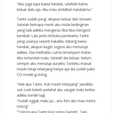
“Aku juga lupa bawa handuk, udahlah kamu
keluar dulu aja. Aku mau ambilkan handukmu.”
Tante sudah pergi. Akupun keluar dari shower.
Setelah bebrapa menit aku mulai kedinginan
yang tadi adikku mengeras tiba tiba mengecil
kembali. Lalu pintu terbuka pembantu Tante
yang usianya seperti kakakku datang bawa
handuk, akupun kaget segera aku menutupi
adikku. Dia melihatku cuma tersenyum manis.
Aku tertunduk malu. Setelah dia keluar, belum
sempet aku menutup auratku Tanteku masuk
masih tetap telanjang hanya aja dia sudah pake
CD model g-string.
“Ada apa Tante. Kok masih telanjang” jawabku
sok cuek bebek padahal aku sangat malu ketika
adikku berdiri lagi.
“Sudah nggak malu ya.., anu Ren aku mau minta
tolong”
“Tolong apa Tante koq serius banget.. Tapi