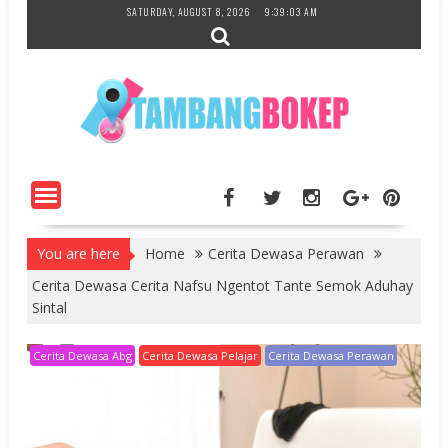
Skip
SATURDAY, AUGUST 8, 2026
9:39:04 AM
to
content
You are here
Home
Cerita Dewasa Perawan
Cerita Dewasa Cerita Nafsu Ngentot Tante Semok Aduhay
Sintal
Cerita Dewasa Abg
Cerita Dewasa Pelajar
Cerita Dewasa Perawan