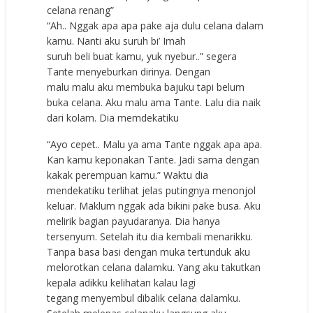
celana renang”
“Ah.. Nggak apa apa pake aja dulu celana dalam
kamu. Nanti aku suruh bi’ Imah
suruh beli buat kamu, yuk nyebur..” segera
Tante menyeburkan dirinya. Dengan
malu malu aku membuka bajuku tapi belum
buka celana. Aku malu ama Tante. Lalu dia naik
dari kolam. Dia memdekatiku
“Ayo cepet.. Malu ya ama Tante nggak apa apa.
Kan kamu keponakan Tante. Jadi sama dengan
kakak perempuan kamu.” Waktu dia
mendekatiku terlihat jelas putingnya menonjol
keluar. Maklum nggak ada bikini pake busa. Aku
melirik bagian payudaranya. Dia hanya
tersenyum. Setelah itu dia kembali menarikku.
Tanpa basa basi dengan muka tertunduk aku
melorotkan celana dalamku. Yang aku takutkan
kepala adikku kelihatan kalau lagi
tegang menyembul dibalik celana dalamku.