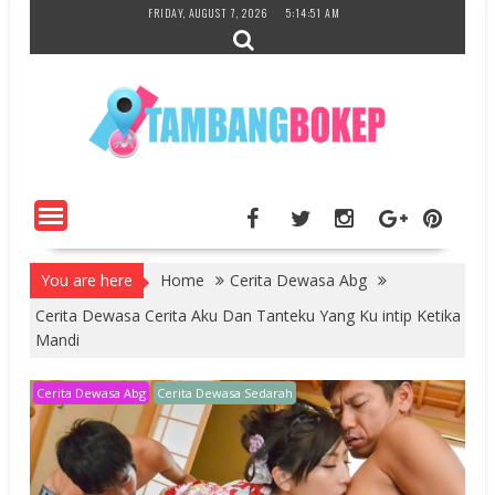
Skip
FRIDAY, AUGUST 7, 2026
5:14:52 AM
to
content
You are here
Home
Cerita Dewasa Abg
Cerita Dewasa Cerita Aku Dan Tanteku Yang Ku intip Ketika
Mandi
Cerita Dewasa Abg
Cerita Dewasa Sedarah